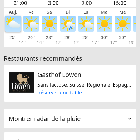
Auj.
Ve
Sa
Di
Lu
Ma
Me
26°
26°
28°
28°
28°
30°
30°
3
14°
14°
17°
17°
17°
17°
19°
Restaurants recommandés
Gasthof Löwen
Sans lactose, Suisse, Régionale, Espagnole, Française, Internationale, Européene
Réserver une table
Montrer radar de la pluie