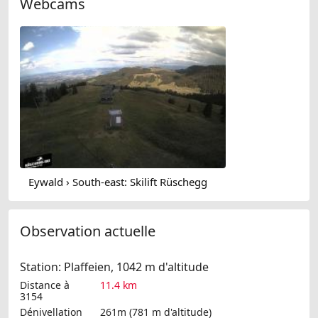
Webcams
Eywald › South-east: Skilift Rüschegg
Observation actuelle
Station: Plaffeien, 1042 m d'altitude
Distance à
11.4 km
3154
Dénivellation
261m (781 m d'altitude)