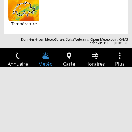
Température
Données © par
MétéoSuisse
,
SwissWebcams
,
Open-Meteo.com
,
CAMS
ENSEMBLE data provider
Annuaire
Météo
Carte
Horaires
Plus
Connexion
Services
Départs
Loisir