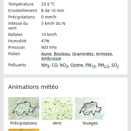
Température
23.9 °C
Ensoleillement
8 de 10 min
Précipitations
0 mm/h
Vitesse du
5 km/h
du N
vent
Rafales
10 km/h
Humidité
47%
Pression
903 hPa
Pollen
Aune
,
Bouleau
,
Graminées
,
Armoise
,
Ambroisie
Polluants
NH
,
CO
,
NO
,
Ozone
,
PM
,
PM
,
SO
3
2
10
2.5
2
Animations météo
Précipitations
Vent
Nuages