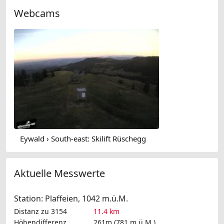
Webcams
Eywald › South-east: Skilift Rüschegg
Aktuelle Messwerte
Station: Plaffeien, 1042 m.ü.M.
Distanz zu 3154
11.4 km
Höhendifferenz
261m (781 m.ü.M.)