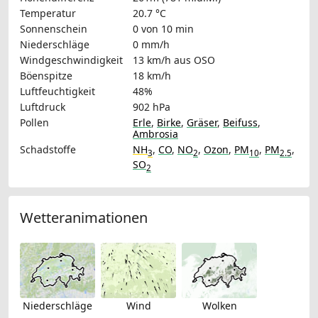
Temperatur
20.7 °C
Sonnenschein
0 von 10 min
Niederschläge
0 mm/h
Windgeschwindigkeit
13 km/h
aus OSO
Böenspitze
18 km/h
Luftfeuchtigkeit
48%
Luftdruck
902 hPa
Pollen
Erle
,
Birke
,
Gräser
,
Beifuss
,
Ambrosia
Schadstoffe
NH
,
CO
,
NO
,
Ozon
,
PM
,
PM
,
3
2
10
2.5
SO
2
Wetteranimationen
Niederschläge
Wind
Wolken