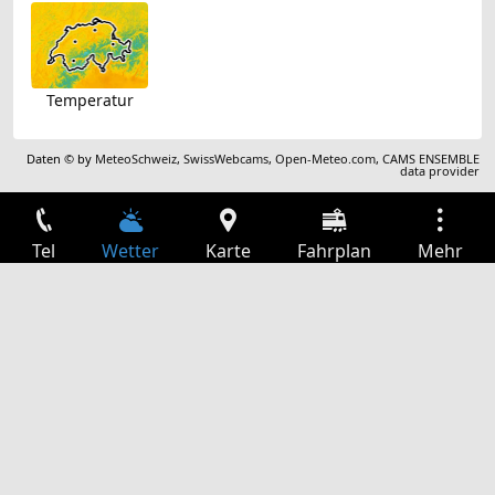
Temperatur
Daten © by
MeteoSchweiz
,
SwissWebcams
,
Open-Meteo.com
,
CAMS ENSEMBLE
data provider
Tel
Wetter
Karte
Fahrplan
Mehr
Anmelden
Dienste
Abfahrtstabelle
Freizeit