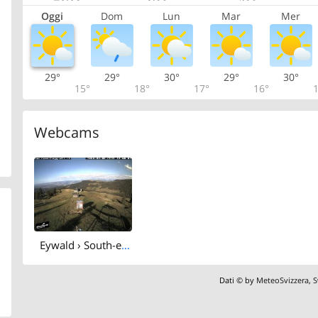
Oggi
Dom
Lun
Mar
Mer
29°
29°
30°
29°
30°
15°
18°
17°
16°
1
Webcams
Eywald › South-east: Skilift Rüschegg
Dati © by
MeteoSvizzera
,
S