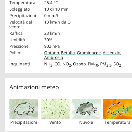
Temperatura
26.4 °C
Soleggiato
10 di 10 min
Precipitazioni
0 mm/h
Velocità del
13 km/h
da O
vento
Raffica
23 km/h
Umidità
30%
Pressione
902 hPa
Pollini
Ontano
,
Betulla
,
Graminacee
,
Assenzio
,
Ambrosia
Inquinanti
NH
,
CO
,
NO
,
Ozono
,
PM
,
PM
,
SO
3
2
10
2.5
2
Animazioni meteo
Precipitazioni
Vento
Nuvole
Temperatura