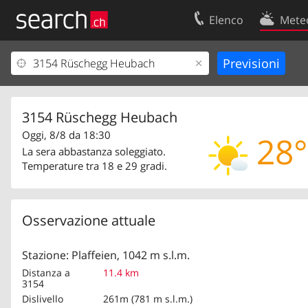
Elenco
Mete
Il vostro profolio
Contatti
Area clienti
Condizioni d’u
Informazioni Legali
Protezione dei
3154 Rüschegg Heubach
Oggi, 8/8 da 18:30
28°
La sera abbastanza soleggiato.
Temperature tra 18 e 29 gradi.
Osservazione attuale
Stazione: Plaffeien, 1042 m s.l.m.
Distanza a
11.4 km
3154
Dislivello
261m (781 m s.l.m.)