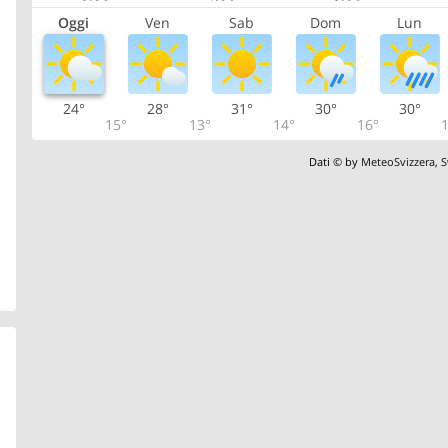
Oggi
Ven
Sab
Dom
Lun
24°
28°
31°
30°
30°
15°
13°
14°
16°
1
Dati © by
MeteoSvizzera
,
S