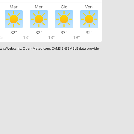
Mar
Mer
Gio
Ven
32°
32°
33°
32°
5°
18°
18°
19°
wissWebcams
,
Open-Meteo.com
,
CAMS ENSEMBLE data provider