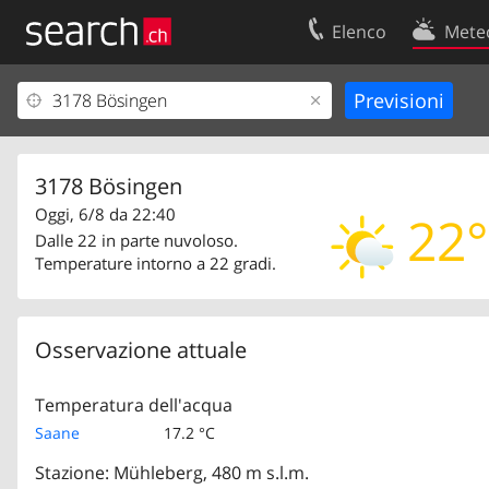
Elenco
Mete
Il vostro profolio
Contatti
Area clienti
Condizioni d’u
Informazioni Legali
Protezione dei
3178 Bösingen
Oggi, 6/8 da 22:40
22°
Dalle 22 in parte nuvoloso.
Temperature intorno a 22 gradi.
Osservazione attuale
Temperatura dell'acqua
Saane
17.2 °C
Stazione: Mühleberg, 480 m s.l.m.