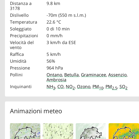
Distanza a
9.8 km
3178
Dislivello
-70m (550 m s.l.m.)
Temperatura
22.6 °C
Soleggiato
0 di 10 min
Precipitazioni
0 mm/h
Velocità del
3 km/h
da ESE
vento
Raffica
5 km/h
Umidità
56%
Pressione
964 hPa
Pollini
Ontano
,
Betulla
,
Graminacee
,
Assenzio
,
Ambrosia
Inquinanti
NH
,
CO
,
NO
,
Ozono
,
PM
,
PM
,
SO
3
2
10
2.5
2
Animazioni meteo