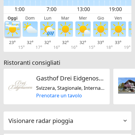
Oggi
Dom
Lun
Mar
Mer
Gio
Ven
S
23°
32°
32°
32°
32°
33°
33°
3
15°
17°
16°
16°
15°
18°
19°
Ristoranti consigliati
Gasthof Drei Eidgenossen
Svizzera, Stagionale, Internazionale
Prenotare un tavolo
Visionare radar pioggia