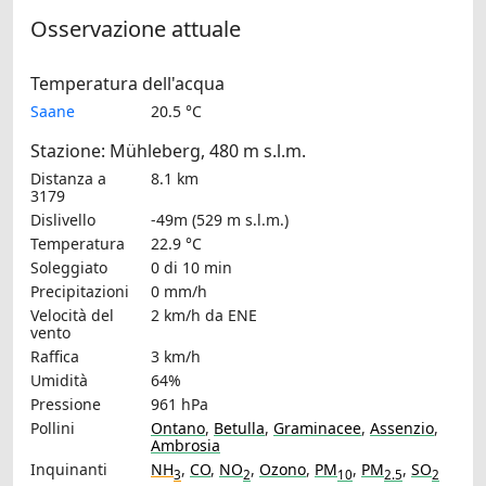
Osservazione attuale
Temperatura dell'acqua
Saane
20.5 °C
Stazione: Mühleberg, 480 m s.l.m.
Distanza a
8.1 km
3179
Dislivello
-49m (529 m s.l.m.)
Temperatura
22.9 °C
Soleggiato
0 di 10 min
Precipitazioni
0 mm/h
Velocità del
2 km/h
da ENE
vento
Raffica
3 km/h
Umidità
64%
Pressione
961 hPa
Pollini
Ontano
,
Betulla
,
Graminacee
,
Assenzio
,
Ambrosia
Inquinanti
NH
,
CO
,
NO
,
Ozono
,
PM
,
PM
,
SO
3
2
10
2.5
2