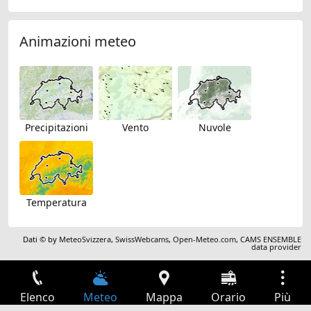
Animazioni meteo
Precipitazioni
Vento
Nuvole
Temperatura
Dati © by
MeteoSvizzera
,
SwissWebcams
,
Open-Meteo.com
,
CAMS ENSEMBLE
data provider
Elenco
Meteo
Mappa
Orario
Più