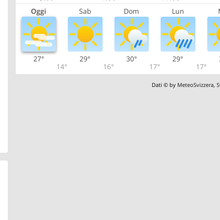
Oggi
Sab
Dom
Lun
27°
29°
30°
29°
14°
16°
17°
17°
Dati © by
MeteoSvizzera
,
S