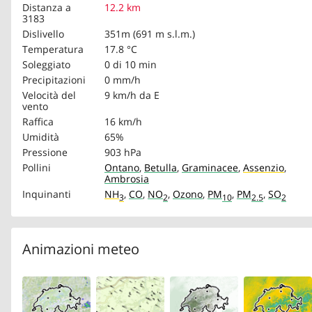
Distanza a
12.2 km
3183
Dislivello
351m (691 m s.l.m.)
Temperatura
17.8 °C
Soleggiato
0 di 10 min
Precipitazioni
0 mm/h
Velocità del
9 km/h
da E
vento
Raffica
16 km/h
Umidità
65%
Pressione
903 hPa
Pollini
Ontano
,
Betulla
,
Graminacee
,
Assenzio
,
Ambrosia
Inquinanti
NH
,
CO
,
NO
,
Ozono
,
PM
,
PM
,
SO
3
2
10
2.5
2
Animazioni meteo