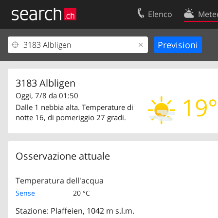
Elenco
Mete
Il vostro profolio
Contatti
Area clienti
Condizioni d’u
Informazioni Legali
Protezione dei
3183 Albligen
Oggi, 7/8 da 01:50
19°
Dalle 1 nebbia alta. Temperature di
notte 16, di pomeriggio 27 gradi.
Osservazione attuale
Temperatura dell'acqua
Sense
20 °C
Stazione: Plaffeien, 1042 m s.l.m.