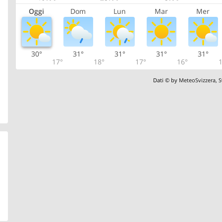
Oggi
Dom
Lun
Mar
Mer
30°
31°
31°
31°
31°
17°
18°
17°
16°
1
Dati © by
MeteoSvizzera
,
S