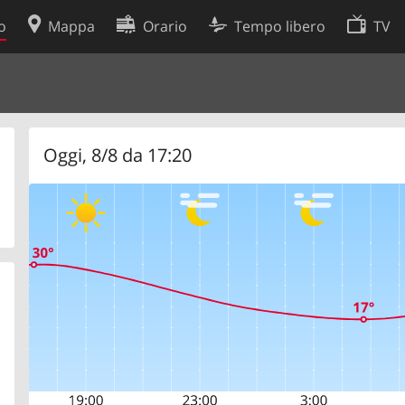
o
Mappa
Orario
Tempo libero
TV
Politica sui cookie
so
Preferenze cookie
 dati
Sviluppatori
Oggi, 8/8 da 17:20