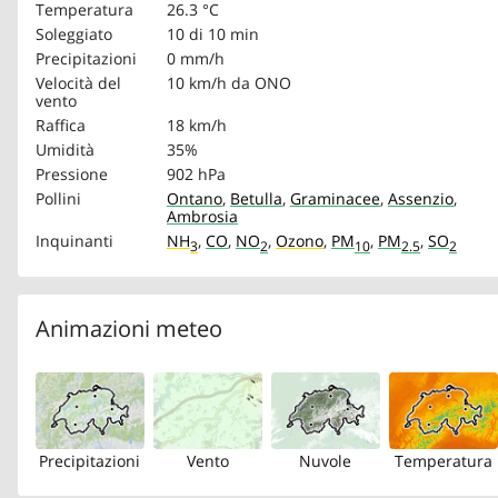
Temperatura
26.3 °C
Soleggiato
10 di 10 min
Precipitazioni
0 mm/h
Velocità del
10 km/h
da ONO
vento
Raffica
18 km/h
Umidità
35%
Pressione
902 hPa
Pollini
Ontano
,
Betulla
,
Graminacee
,
Assenzio
,
Ambrosia
Inquinanti
NH
,
CO
,
NO
,
Ozono
,
PM
,
PM
,
SO
3
2
10
2.5
2
Animazioni meteo
Precipitazioni
Vento
Nuvole
Temperatura