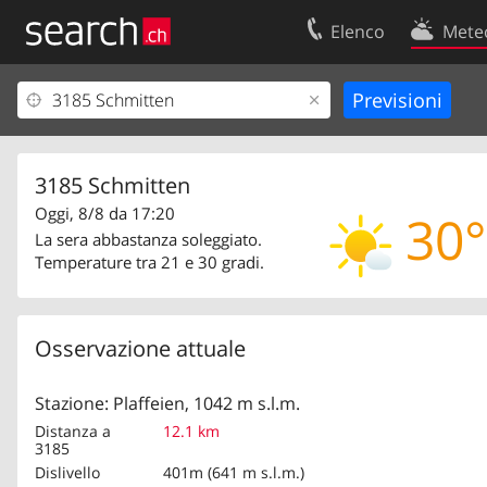
Elenco
Mete
Il vostro profolio
Contatti
Area clienti
Condizioni d’u
Informazioni Legali
Protezione dei
3185 Schmitten
Oggi, 8/8 da 17:20
30°
La sera abbastanza soleggiato.
Temperature tra 21 e 30 gradi.
Osservazione attuale
Stazione: Plaffeien, 1042 m s.l.m.
Distanza a
12.1 km
3185
Dislivello
401m (641 m s.l.m.)