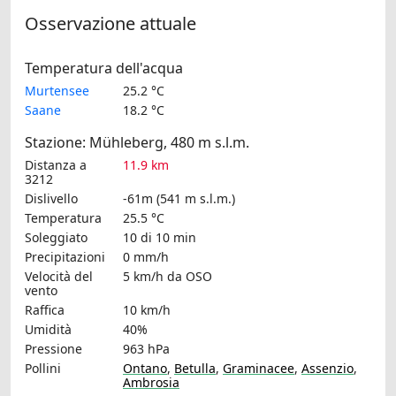
Osservazione attuale
Temperatura dell'acqua
Murtensee
25.2 °C
Saane
18.2 °C
Stazione: Mühleberg, 480 m s.l.m.
Distanza a
11.9 km
3212
Dislivello
-61m (541 m s.l.m.)
Temperatura
25.5 °C
Soleggiato
10 di 10 min
Precipitazioni
0 mm/h
Velocità del
5 km/h
da OSO
vento
Raffica
10 km/h
Umidità
40%
Pressione
963 hPa
Pollini
Ontano
,
Betulla
,
Graminacee
,
Assenzio
,
Ambrosia