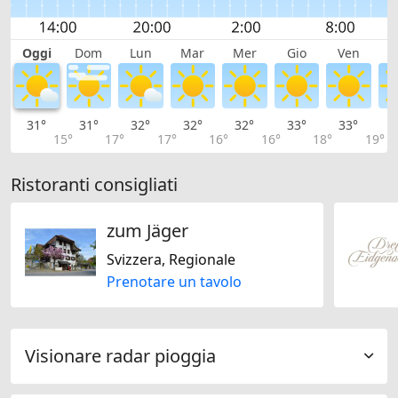
Oggi
Dom
Lun
Mar
Mer
Gio
Ven
S
31°
31°
32°
32°
32°
33°
33°
3
15°
17°
17°
16°
16°
18°
19°
Ristoranti consigliati
zum Jäger
Svizzera, Regionale
Prenotare un tavolo
Visionare radar pioggia