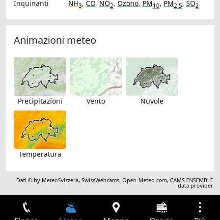
Inquinanti
NH
,
CO
,
NO
,
Ozono
,
PM
,
PM
,
SO
3
2
10
2.5
2
Animazioni meteo
Precipitazioni
Vento
Nuvole
Temperatura
Dati © by
MeteoSvizzera
,
SwissWebcams
,
Open-Meteo.com
,
CAMS ENSEMBLE
data provider