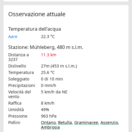
Osservazione attuale
Temperatura dell'acqua
Aare
22.3 °C
Stazione: Mühleberg, 480 m s.l.m.
Distanza a
11.3 km
3237
Dislivello
27m (453 m s.l.m.)
Temperatura
25.6 °C
Soleggiato
0 di 10 min
Precipitazioni
0 mm/h
Velocità del
5 km/h
da NE
vento
Raffica
8 km/h
Umidità
49%
Pressione
963 hPa
Pollini
Ontano
,
Betulla
,
Graminacee
,
Assenzio
,
Ambrosia