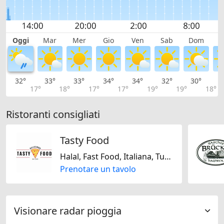
Oggi
Mar
Mer
Gio
Ven
Sab
Dom
L
32°
33°
33°
34°
34°
32°
30°
2
17°
18°
17°
17°
19°
19°
18°
Ristoranti consigliati
Tasty Food
Halal, Fast Food, Italiana, Turca
Prenotare un tavolo
Visionare radar pioggia