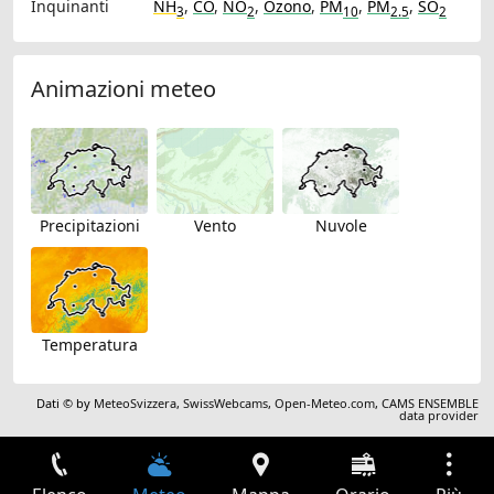
Inquinanti
NH
,
CO
,
NO
,
Ozono
,
PM
,
PM
,
SO
3
2
10
2.5
2
Animazioni meteo
Precipitazioni
Vento
Nuvole
Temperatura
Dati © by
MeteoSvizzera
,
SwissWebcams
,
Open-Meteo.com
,
CAMS ENSEMBLE
data provider