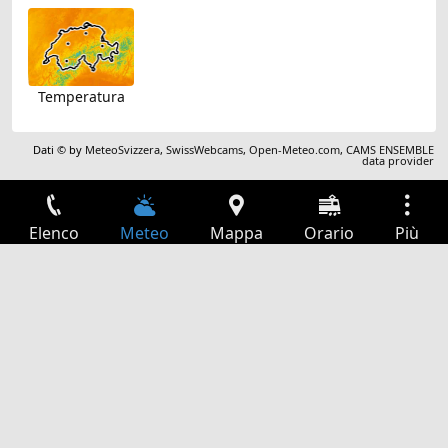
Temperatura
Dati © by
MeteoSvizzera
,
SwissWebcams
,
Open-Meteo.com
,
CAMS ENSEMBLE
data provider
Elenco
Meteo
Mappa
Orario
Più
Accesso
Servizi
Tabella partenze
Tempo libero