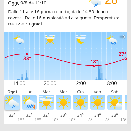
Oggi, 9/8 da 11:10
Dalle 11 alle 16 prima coperto, dalle 14:30 deboli
rovesci. Dalle 16 nuvolosità ad alta quota. Temperature
tra 22 e 33 gradi.
Oggi
Lun
Mar
Mer
Gio
Ven
Sab
D
33°
32°
32°
33°
34°
34°
33°
3
18°
18°
18°
18°
18°
18°
18°