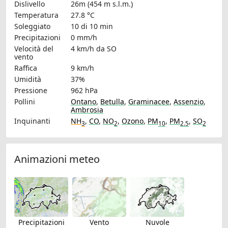
Dislivello
26m (454 m s.l.m.)
Temperatura
27.8 °C
Soleggiato
10 di 10 min
Precipitazioni
0 mm/h
Velocità del
4 km/h
da SO
vento
Raffica
9 km/h
Umidità
37%
Pressione
962 hPa
Pollini
Ontano
,
Betulla
,
Graminacee
,
Assenzio
,
Ambrosia
Inquinanti
NH
,
CO
,
NO
,
Ozono
,
PM
,
PM
,
SO
3
2
10
2.5
2
Animazioni meteo
Precipitazioni
Vento
Nuvole