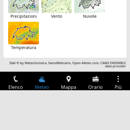
Precipitazioni
Vento
Nuvole
Temperatura
Dati © by
MeteoSvizzera
,
SwissWebcams
,
Open-Meteo.com
,
CAMS ENSEMBLE
data provider
Elenco
Meteo
Mappa
Orario
Più
Accesso
Servizi
Tabella partenze