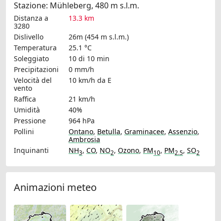
Stazione: Mühleberg, 480 m s.l.m.
Distanza a
13.3 km
3280
Dislivello
26m (454 m s.l.m.)
Temperatura
25.1 °C
Soleggiato
10 di 10 min
Precipitazioni
0 mm/h
Velocità del
10 km/h
da E
vento
Raffica
21 km/h
Umidità
40%
Pressione
964 hPa
Pollini
Ontano
,
Betulla
,
Graminacee
,
Assenzio
,
Ambrosia
Inquinanti
NH
,
CO
,
NO
,
Ozono
,
PM
,
PM
,
SO
3
2
10
2.5
2
Animazioni meteo