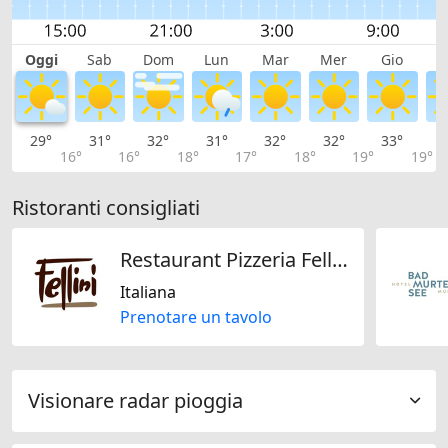
Oggi
Sab
Dom
Lun
Mar
Mer
Gio
V
29°
31°
32°
31°
32°
32°
33°
3
16°
16°
18°
17°
18°
19°
19°
Ristoranti consigliati
Restaurant Pizzeria Fellini
Italiana
Prenotare un tavolo
Visionare radar pioggia