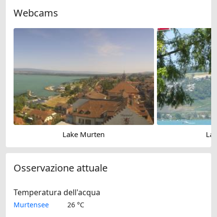
Webcams
Lake Murten
La
Osservazione attuale
Temperatura dell'acqua
Murtensee
26 °C