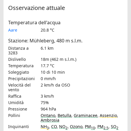
Osservazione attuale
Temperatura dell'acqua
Aare
20.8 °C
Stazione: Mühleberg, 480 m s.l.m.
Distanza a
6.1 km
3283
Dislivello
18m (462 m s.l.m.)
Temperatura
17.7 °C
Soleggiato
10 di 10 min
Precipitazioni
0 mm/h
Velocità del
2 km/h
da OSO
vento
Raffica
3 km/h
Umidità
75%
Pressione
964 hPa
Pollini
Ontano
,
Betulla
,
Graminacee
,
Assenzio
,
Ambrosia
Inquinanti
NH
,
CO
,
NO
,
Ozono
,
PM
,
PM
,
SO
3
2
10
2.5
2