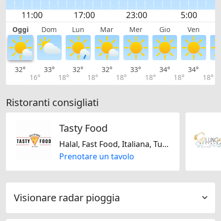
Oggi
Dom
Lun
Mar
Mer
Gio
Ven
S
32°
33°
32°
32°
33°
34°
34°
3
16°
18°
18°
18°
18°
18°
18°
Ristoranti consigliati
Tasty Food
Halal, Fast Food, Italiana, Turca
Prenotare un tavolo
Visionare radar pioggia