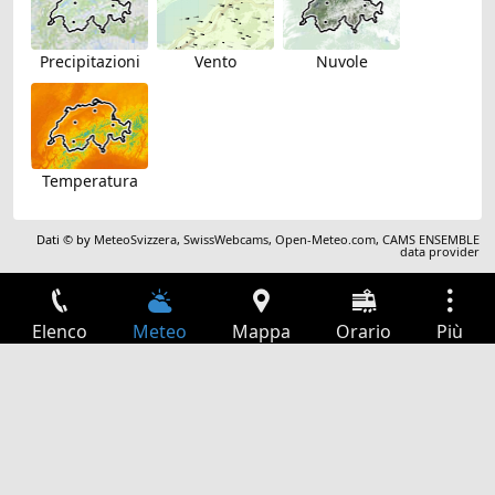
Precipitazioni
Vento
Nuvole
Temperatura
Dati © by
MeteoSvizzera
,
SwissWebcams
,
Open-Meteo.com
,
CAMS ENSEMBLE
data provider
Elenco
Meteo
Mappa
Orario
Più
Accesso
Servizi
Tabella partenze