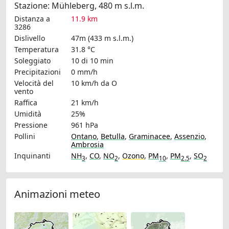
Stazione: Mühleberg, 480 m s.l.m.
Distanza a
11.9 km
3286
Dislivello
47m (433 m s.l.m.)
Temperatura
31.8 °C
Soleggiato
10 di 10 min
Precipitazioni
0 mm/h
Velocità del
10 km/h
da O
vento
Raffica
21 km/h
Umidità
25%
Pressione
961 hPa
Pollini
Ontano
,
Betulla
,
Graminacee
,
Assenzio
,
Ambrosia
Inquinanti
NH
,
CO
,
NO
,
Ozono
,
PM
,
PM
,
SO
3
2
10
2.5
2
Animazioni meteo