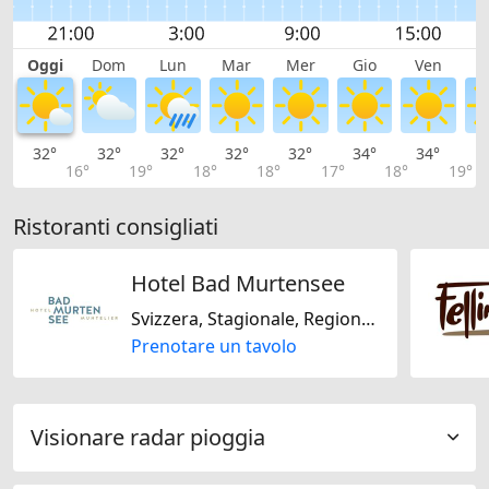
Oggi
Dom
Lun
Mar
Mer
Gio
Ven
S
32°
32°
32°
32°
32°
34°
34°
3
16°
19°
18°
18°
17°
18°
19°
Ristoranti consigliati
Hotel Bad Murtensee
Svizzera, Stagionale, Regionale
Prenotare un tavolo
Visionare radar pioggia