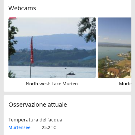
Webcams
North-west: Lake Murten
Murten
Osservazione attuale
Temperatura dell'acqua
Murtensee
25.2 °C