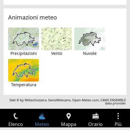
Animazioni meteo
Precipitazioni
Vento
Nuvole
Temperatura
Dati © by
MeteoSvizzera
,
SwissWebcams
,
Open-Meteo.com
,
CAMS ENSEMBLE
data provider
Elenco
Meteo
Mappa
Orario
Più