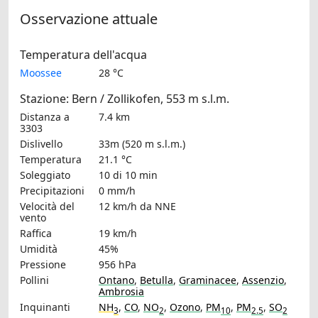
Osservazione attuale
Temperatura dell'acqua
Moossee
28 °C
Stazione: Bern / Zollikofen, 553 m s.l.m.
Distanza a
7.4 km
3303
Dislivello
33m (520 m s.l.m.)
Temperatura
21.1 °C
Soleggiato
10 di 10 min
Precipitazioni
0 mm/h
Velocità del
12 km/h
da NNE
vento
Raffica
19 km/h
Umidità
45%
Pressione
956 hPa
Pollini
Ontano
,
Betulla
,
Graminacee
,
Assenzio
,
Ambrosia
Inquinanti
NH
,
CO
,
NO
,
Ozono
,
PM
,
PM
,
SO
3
2
10
2.5
2