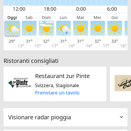
Oggi
Sab
Dom
Lun
Mar
Mer
Gio
V
29°
31°
32°
31°
31°
32°
33°
3
13°
15°
17°
16°
16°
17°
18°
Ristoranti consigliati
Restaurant zur Pinte
Svizzera, Stagionale
Prenotare un tavolo
Visionare radar pioggia