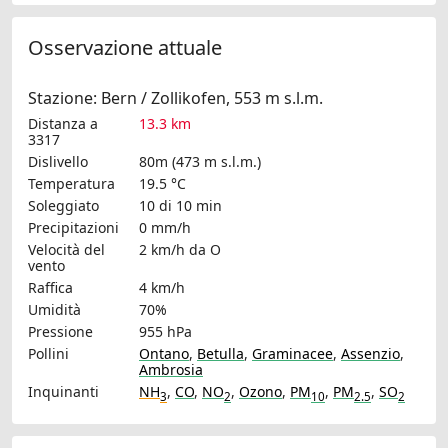
Osservazione attuale
Stazione: Bern / Zollikofen, 553 m s.l.m.
Distanza a
13.3 km
3317
Dislivello
80m (473 m s.l.m.)
Temperatura
19.5 °C
Soleggiato
10 di 10 min
Precipitazioni
0 mm/h
Velocità del
2 km/h
da O
vento
Raffica
4 km/h
Umidità
70%
Pressione
955 hPa
Pollini
Ontano
,
Betulla
,
Graminacee
,
Assenzio
,
Ambrosia
Inquinanti
NH
,
CO
,
NO
,
Ozono
,
PM
,
PM
,
SO
3
2
10
2.5
2