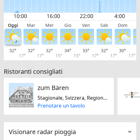
Oggi
Mar
Mer
Gio
Ven
Sab
Dom
L
32°
32°
32°
34°
33°
32°
30°
2
17°
17°
15°
15°
17°
17°
17°
Ristoranti consigliati
zum Bären
Stagionale, Svizzera, Regionale
Prenotare un tavolo
Visionare radar pioggia