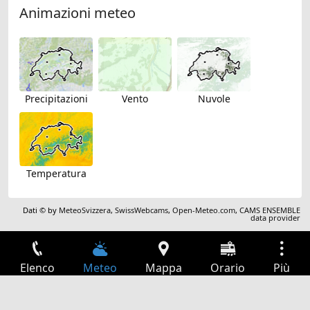
Animazioni meteo
Precipitazioni
Vento
Nuvole
Temperatura
Dati © by
MeteoSvizzera
,
SwissWebcams
,
Open-Meteo.com
,
CAMS ENSEMBLE
data provider
Elenco
Meteo
Mappa
Orario
Più
Accesso