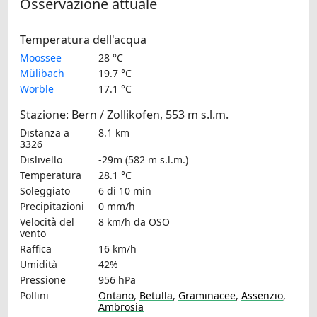
Osservazione attuale
Temperatura dell'acqua
Moossee
28 °C
Mülibach
19.7 °C
Worble
17.1 °C
Stazione: Bern / Zollikofen, 553 m s.l.m.
Distanza a
8.1 km
3326
Dislivello
-29m (582 m s.l.m.)
Temperatura
28.1 °C
Soleggiato
6 di 10 min
Precipitazioni
0 mm/h
Velocità del
8 km/h
da OSO
vento
Raffica
16 km/h
Umidità
42%
Pressione
956 hPa
Pollini
Ontano
,
Betulla
,
Graminacee
,
Assenzio
,
Ambrosia