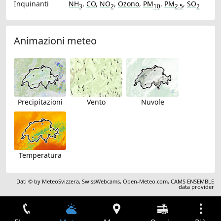
Inquinanti
NH
,
CO
,
NO
,
Ozono
,
PM
,
PM
,
SO
3
2
10
2.5
2
Animazioni meteo
Precipitazioni
Vento
Nuvole
Temperatura
Dati © by
MeteoSvizzera
,
SwissWebcams
,
Open-Meteo.com
,
CAMS ENSEMBLE
data provider