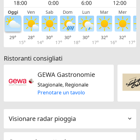
Oggi
Ven
Sab
Dom
Lun
Mar
Mer
G
29°
28°
30°
30°
30°
32°
32°
3
15°
14°
17°
18°
17°
16°
17°
Ristoranti consigliati
GEWA Gastronomie
Stagionale, Regionale
Prenotare un tavolo
Visionare radar pioggia