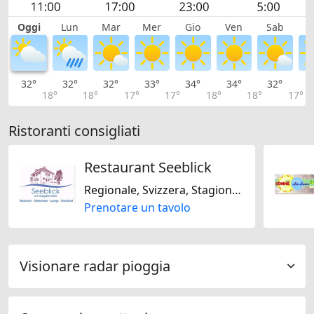
Oggi
Lun
Mar
Mer
Gio
Ven
Sab
D
32°
32°
32°
33°
34°
34°
32°
3
18°
18°
17°
17°
18°
18°
17°
Ristoranti consigliati
Restaurant Seeblick
Regionale, Svizzera, Stagionale
Prenotare un tavolo
Visionare radar pioggia