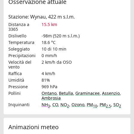
Osservazione attuale
Stazione: Wynau, 422 m s.l.m.
Distanza a
15.5 km
3365
Dislivello
-98m (520 m s.l.m.)
Temperatura
18.6 °C
Soleggiato
10 di 10 min
Precipitazioni
0 mm/h
Velocità del
2 km/h
da OSO
vento
Raffica
4 km/h
Umidità
81%
Pressione
969 hPa
Pollini
Ontano
,
Betulla
,
Graminacee
,
Assenzio
,
Ambrosia
Inquinanti
NH
,
CO
,
NO
,
Ozono
,
PM
,
PM
,
SO
3
2
10
2.5
2
Animazioni meteo