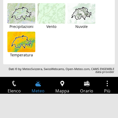
Precipitazioni
Vento
Nuvole
Temperatura
Dati © by
MeteoSvizzera
,
SwissWebcams
,
Open-Meteo.com
,
CAMS ENSEMBLE
data provider
Elenco
Meteo
Mappa
Orario
Più
Accesso
Servizi