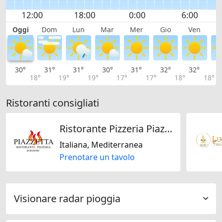
Oggi
Dom
Lun
Mar
Mer
Gio
Ven
S
30°
31°
31°
30°
31°
32°
32°
3
18°
19°
19°
17°
17°
18°
18°
Ristoranti consigliati
Ristorante Pizzeria Piazzetta
Italiana, Mediterranea
Prenotare un tavolo
Visionare radar pioggia