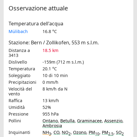
Osservazione attuale
Temperatura dell'acqua
Mülibach
16.8 °C
Stazione: Bern / Zollikofen, 553 m s.l.m.
Distanza a
18.5 km
3413
Dislivello
-159m (712 m s.l.m.)
Temperatura
20.1 °C
Soleggiato
10 di 10 min
Precipitazioni
0 mm/h
Velocità del
8 km/h
da N
vento
Raffica
13 km/h
Umidità
52%
Pressione
955 hPa
Pollini
Ontano
,
Betulla
,
Graminacee
,
Assenzio
,
Ambrosia
Inquinanti
NH
,
CO
,
NO
,
Ozono
,
PM
,
PM
,
SO
3
2
10
2.5
2