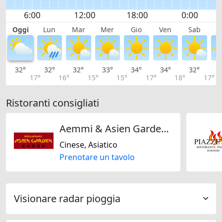
Oggi
Lun
Mar
Mer
Gio
Ven
Sab
D
32°
32°
32°
33°
34°
34°
32°
2
17°
16°
15°
15°
17°
18°
17°
Ristoranti consigliati
Aemmi & Asien Garden GmbH
Cinese, Asiatico
Prenotare un tavolo
Visionare radar pioggia