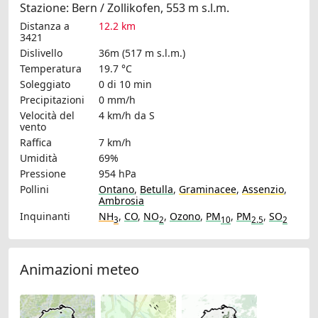
Stazione: Bern / Zollikofen, 553 m s.l.m.
Distanza a
12.2 km
3421
Dislivello
36m (517 m s.l.m.)
Temperatura
19.7 °C
Soleggiato
0 di 10 min
Precipitazioni
0 mm/h
Velocità del
4 km/h
da S
vento
Raffica
7 km/h
Umidità
69%
Pressione
954 hPa
Pollini
Ontano
,
Betulla
,
Graminacee
,
Assenzio
,
Ambrosia
Inquinanti
NH
,
CO
,
NO
,
Ozono
,
PM
,
PM
,
SO
3
2
10
2.5
2
Animazioni meteo