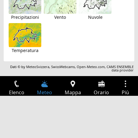
Precipitazioni
Vento
Nuvole
Temperatura
Dati © by
MeteoSvizzera
,
SwissWebcams
,
Open-Meteo.com
,
CAMS ENSEMBLE
data provider
Elenco
Meteo
Mappa
Orario
Più
Accesso
Servizi
Tabella partenze