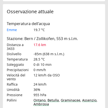
Osservazione attuale
Temperatura dell'acqua
Emme
19.7 °C
Stazione: Bern / Zollikofen, 553 m s.l.m.
Distanza a
17.6 km
3433
Dislivello
-85m (638 m s.l.m.)
Temperatura
28.5 °C
Soleggiato
0 di 10 min
Precipitazioni
0 mm/h
Velocità del
12 km/h
da OSO
vento
Raffica
24 km/h
Umidità
36%
Pressione
955 hPa
Pollini
Ontano
,
Betulla
,
Graminacee
,
Assenzio
,
Ambrosia