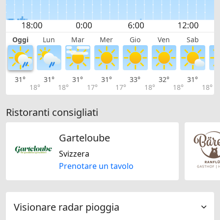
Oggi
Lun
Mar
Mer
Gio
Ven
Sab
D
31°
31°
31°
31°
33°
32°
31°
2
18°
18°
17°
17°
18°
18°
18°
Ristoranti consigliati
Garteloube
Svizzera
Prenotare un tavolo
Visionare radar pioggia