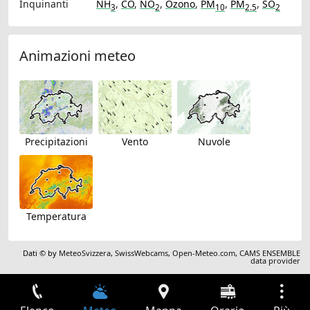
Inquinanti
NH
,
CO
,
NO
,
Ozono
,
PM
,
PM
,
SO
3
2
10
2.5
2
Animazioni meteo
Precipitazioni
Vento
Nuvole
Temperatura
Dati © by
MeteoSvizzera
,
SwissWebcams
,
Open-Meteo.com
,
CAMS ENSEMBLE
data provider