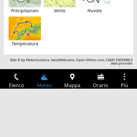
Precipitazioni
Vento
Nuvole
Temperatura
Dati © by
MeteoSvizzera
,
SwissWebcams
,
Open-Meteo.com
,
CAMS ENSEMBLE
data provider
Elenco
Meteo
Mappa
Orario
Più
Accesso
Servizi
Tabella partenze