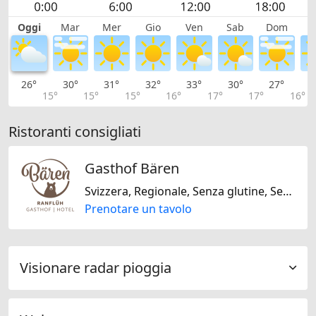
Oggi
Mar
Mer
Gio
Ven
Sab
Dom
L
26°
30°
31°
32°
33°
30°
27°
2
15°
15°
15°
16°
17°
17°
16°
Ristoranti consigliati
Gasthof Bären
Svizzera, Regionale, Senza glutine, Senza lattosio
Prenotare un tavolo
Visionare radar pioggia