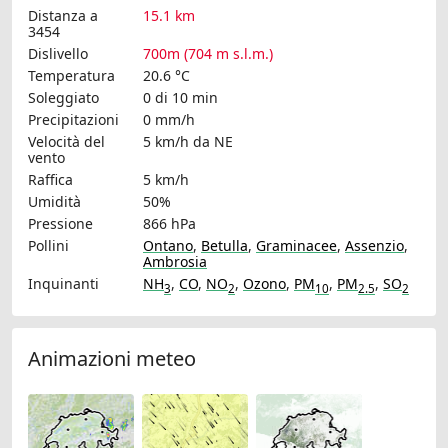
Distanza a
15.1 km
3454
Dislivello
700m (704 m s.l.m.)
Temperatura
20.6 °C
Soleggiato
0 di 10 min
Precipitazioni
0 mm/h
Velocità del
5 km/h
da NE
vento
Raffica
5 km/h
Umidità
50%
Pressione
866 hPa
Pollini
Ontano
,
Betulla
,
Graminacee
,
Assenzio
,
Ambrosia
Inquinanti
NH
,
CO
,
NO
,
Ozono
,
PM
,
PM
,
SO
3
2
10
2.5
2
Animazioni meteo