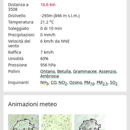
Distanza a
16.6 km
3508
Dislivello
-293m (846 m s.l.m.)
Temperatura
21.2 °C
Soleggiato
0 di 10 min
Precipitazioni
0 mm/h
Velocità del
6 km/h
da NNE
vento
Raffica
7 km/h
Umidità
60%
Pressione
956 hPa
Pollini
Ontano
,
Betulla
,
Graminacee
,
Assenzio
,
Ambrosia
Inquinanti
NH
,
CO
,
NO
,
Ozono
,
PM
,
PM
,
SO
3
2
10
2.5
2
Animazioni meteo