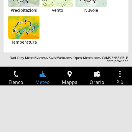
Precipitazioni
Vento
Nuvole
Temperatura
Dati © by
MeteoSvizzera
,
SwissWebcams
,
Open-Meteo.com
,
CAMS ENSEMBLE
data provider
Elenco
Meteo
Mappa
Orario
Più
Accesso
Servizi
Tabella partenze