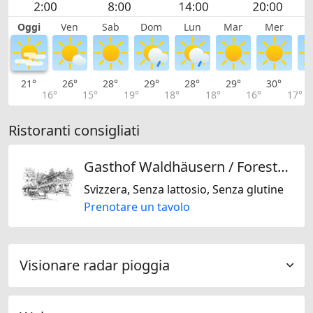
Oggi
Ven
Sab
Dom
Lun
Mar
Mer
G
21°
26°
28°
29°
28°
29°
30°
3
16°
15°
19°
18°
18°
16°
17°
Ristoranti consigliati
Gasthof Waldhäusern / Foresthaus AG
Svizzera, Senza lattosio, Senza glutine
Prenotare un tavolo
Visionare radar pioggia