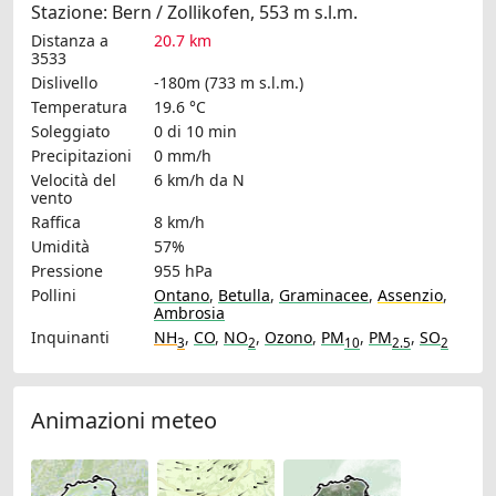
Stazione: Bern / Zollikofen, 553 m s.l.m.
Distanza a
20.7 km
3533
Dislivello
-180m (733 m s.l.m.)
Temperatura
19.6 °C
Soleggiato
0 di 10 min
Precipitazioni
0 mm/h
Velocità del
6 km/h
da N
vento
Raffica
8 km/h
Umidità
57%
Pressione
955 hPa
Pollini
Ontano
,
Betulla
,
Graminacee
,
Assenzio
,
Ambrosia
Inquinanti
NH
,
CO
,
NO
,
Ozono
,
PM
,
PM
,
SO
3
2
10
2.5
2
Animazioni meteo