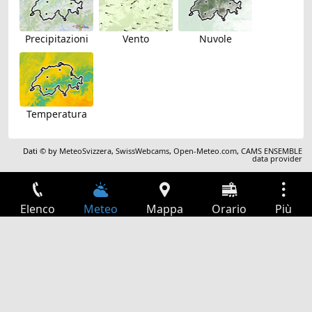
Precipitazioni
Vento
Nuvole
Temperatura
Dati © by
MeteoSvizzera
,
SwissWebcams
,
Open-Meteo.com
,
CAMS ENSEMBLE
data provider
Elenco
Meteo
Mappa
Orario
Più
Accesso
Servizi
Tabella partenze