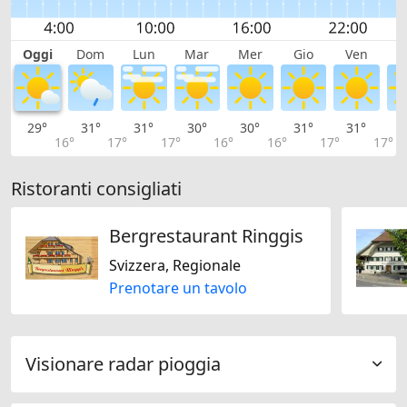
Oggi
Dom
Lun
Mar
Mer
Gio
Ven
S
29°
31°
31°
30°
30°
31°
31°
3
16°
17°
17°
16°
16°
17°
17°
Ristoranti consigliati
Bergrestaurant Ringgis
Svizzera, Regionale
Prenotare un tavolo
Visionare radar pioggia