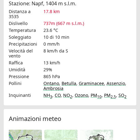
Stazione: Napf, 1404 m s.l.m.
Distanza a
17.8 km
3535
Dislivello
737m (667 m s.l.m.)
Temperatura
23.6 °C
Soleggiato
10 di 10 min
Precipitazioni
0 mm/h
Velocità del
8 km/h
da S
vento
Raffica
13 km/h
Umidità
29%
Pressione
865 hPa
Pollini
Ontano
,
Betulla
,
Graminacee
,
Assenzio
,
Ambrosia
Inquinanti
NH
,
CO
,
NO
,
Ozono
,
PM
,
PM
,
SO
3
2
10
2.5
2
Animazioni meteo