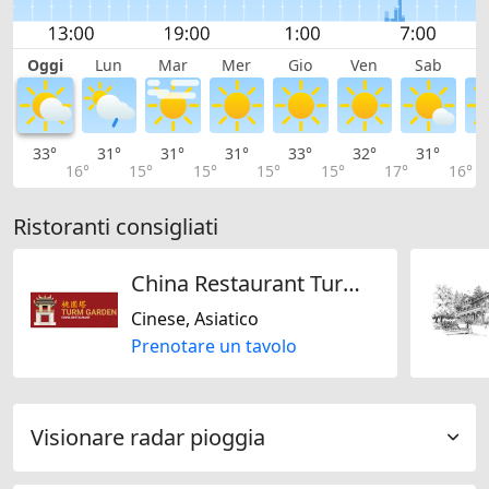
Oggi
Lun
Mar
Mer
Gio
Ven
Sab
D
33°
31°
31°
31°
33°
32°
31°
2
16°
15°
15°
15°
15°
17°
16°
Ristoranti consigliati
China Restaurant Turm Garden
Cinese, Asiatico
Prenotare un tavolo
Visionare radar pioggia