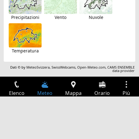
Precipitazioni
Vento
Nuvole
Temperatura
Dati © by
MeteoSvizzera
,
SwissWebcams
,
Open-Meteo.com
,
CAMS ENSEMBLE
data provider
Elenco
Meteo
Mappa
Orario
Più
Accesso
Servizi
Tabella partenze