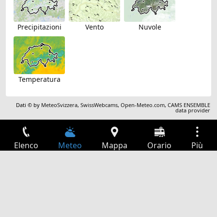
Precipitazioni
Vento
Nuvole
Temperatura
Dati © by
MeteoSvizzera
,
SwissWebcams
,
Open-Meteo.com
,
CAMS ENSEMBLE
data provider
Elenco
Meteo
Mappa
Orario
Più
Accesso
Servizi
Tabella partenze