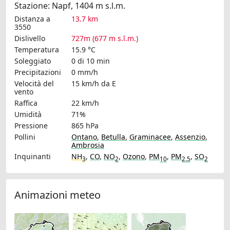
Stazione: Napf, 1404 m s.l.m.
Distanza a
13.7 km
3550
Dislivello
727m (677 m s.l.m.)
Temperatura
15.9 °C
Soleggiato
0 di 10 min
Precipitazioni
0 mm/h
Velocità del
15 km/h
da E
vento
Raffica
22 km/h
Umidità
71%
Pressione
865 hPa
Pollini
Ontano
,
Betulla
,
Graminacee
,
Assenzio
,
Ambrosia
Inquinanti
NH
,
CO
,
NO
,
Ozono
,
PM
,
PM
,
SO
3
2
10
2.5
2
Animazioni meteo