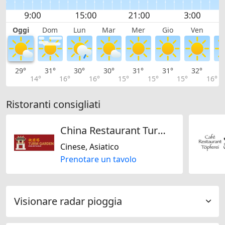
Oggi
Dom
Lun
Mar
Mer
Gio
Ven
S
29°
31°
30°
30°
31°
31°
32°
3
14°
16°
16°
15°
15°
15°
16°
Ristoranti consigliati
China Restaurant Turm Garden
Cinese, Asiatico
Prenotare un tavolo
Visionare radar pioggia