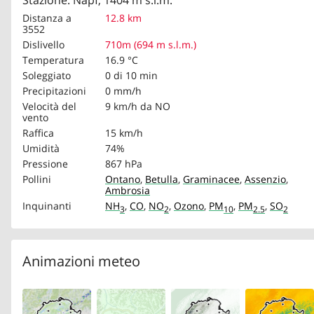
Stazione: Napf, 1404 m s.l.m.
Distanza a
12.8 km
3552
Dislivello
710m (694 m s.l.m.)
Temperatura
16.9 °C
Soleggiato
0 di 10 min
Precipitazioni
0 mm/h
Velocità del
9 km/h
da NO
vento
Raffica
15 km/h
Umidità
74%
Pressione
867 hPa
Pollini
Ontano
,
Betulla
,
Graminacee
,
Assenzio
,
Ambrosia
Inquinanti
NH
,
CO
,
NO
,
Ozono
,
PM
,
PM
,
SO
3
2
10
2.5
2
Animazioni meteo