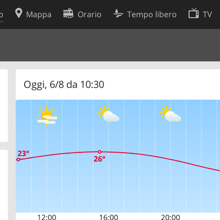
o
Mappa
Orario
Tempo libero
TV
Politica sui cookie
so
Preferenze cookie
 dati
Sviluppatori
Oggi, 6/8 da 10:30