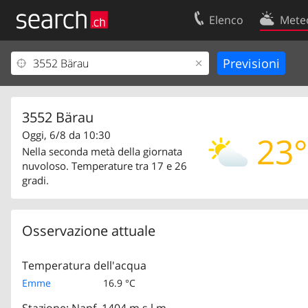
Elenco
Mete
Il vostro profolio
Contatti
Area clienti
Condizioni d’u
Informazioni Legali
Protezione dei
3552 Bärau
Oggi, 6/8 da 10:30
23°
Nella seconda metà della giornata
nuvoloso. Temperature tra 17 e 26
gradi.
Osservazione attuale
Temperatura dell'acqua
Emme
16.9 °C