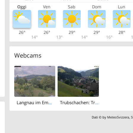
Oggi
Ven
Sab
Dom
Lun
26°
26°
29°
29°
28°
14°
13°
14°
16°
1
Webcams
Langnau im Emmental › South-west: Aussicht vom Dorfberg in Langnau
Trubschachen: Trubschachen, Bahnhof
Dati © by
MeteoSvizzera
,
S