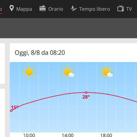
o
Mappa
Orario
Tempo libero
TV
Politica sui cookie
so
Preferenze cookie
 dati
Sviluppatori
Oggi, 8/8 da 08:20