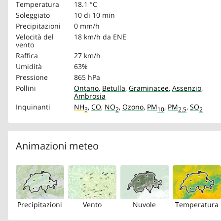
Temperatura
18.1 °C
Soleggiato
10 di 10 min
Precipitazioni
0 mm/h
Velocità del
18 km/h
da ENE
vento
Raffica
27 km/h
Umidità
63%
Pressione
865 hPa
Pollini
Ontano
,
Betulla
,
Graminacee
,
Assenzio
,
Ambrosia
Inquinanti
NH
,
CO
,
NO
,
Ozono
,
PM
,
PM
,
SO
3
2
10
2.5
2
Animazioni meteo
Precipitazioni
Vento
Nuvole
Temperatura