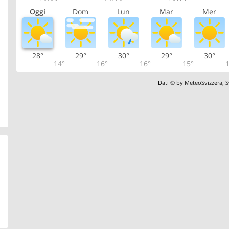
Oggi
Dom
Lun
Mar
Mer
28°
29°
30°
29°
30°
14°
16°
16°
15°
1
Dati © by
MeteoSvizzera
,
S