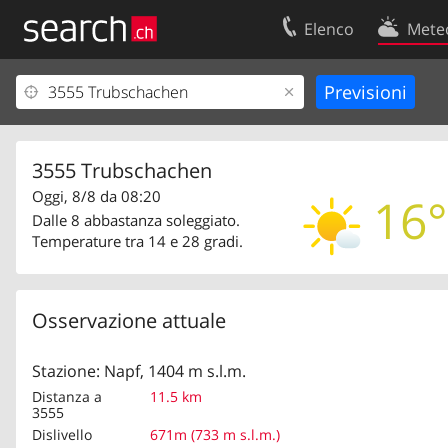
Elenco
Mete
Il vostro profolio
Contatti
Area clienti
Condizioni d’u
Informazioni Legali
Protezione dei
3555 Trubschachen
Oggi, 8/8 da 08:20
16°
Dalle 8 abbastanza soleggiato.
Temperature tra 14 e 28 gradi.
Osservazione attuale
Stazione: Napf, 1404 m s.l.m.
Distanza a
11.5 km
3555
Dislivello
671m (733 m s.l.m.)