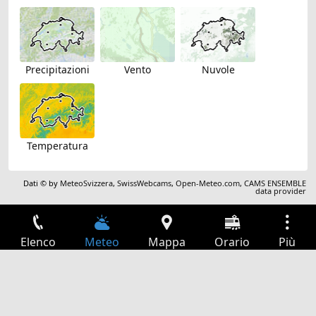
Precipitazioni
Vento
Nuvole
Temperatura
Dati © by
MeteoSvizzera
,
SwissWebcams
,
Open-Meteo.com
,
CAMS ENSEMBLE
data provider
Elenco
Meteo
Mappa
Orario
Più
Accesso
Servizi