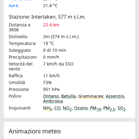
Aare
21.8 °C
Stazione: Interlaken, 577 m s.l.m.
Distanza a
22.4 km
3608
Dislivello
3m (574 m s.l.m.)
Temperatura
19 °C
Soleggiato
0 di 10 min
Precipitazioni
0 mm/h
Velocità del
7 km/h
da SSO
vento
Raffica
11 km/h
Umidità
73%
Pressione
951 hPa
Pollini
Ontano
,
Betulla
,
Graminacee
,
Assenzio
,
Ambrosia
Inquinanti
NH
,
CO
,
NO
,
Ozono
,
PM
,
PM
,
SO
3
2
10
2.5
2
Animazioni meteo