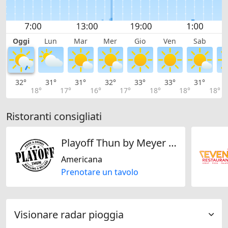
Oggi
Lun
Mar
Mer
Gio
Ven
Sab
D
32°
31°
31°
32°
33°
33°
31°
2
18°
17°
16°
17°
18°
18°
18°
Ristoranti consigliati
Playoff Thun by Meyer Gastro & Event GmbH
Americana
Prenotare un tavolo
Visionare radar pioggia