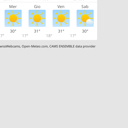
Mer
Gio
Ven
Sab
30°
31°
31°
30°
7°
17°
18°
17°
wissWebcams
,
Open-Meteo.com
,
CAMS ENSEMBLE data provider