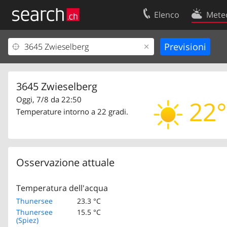
Elenco
Mete
Il vostro profolio
Contatti
Area clienti
Condizioni d’u
Informazioni Legali
Protezione dei
3645 Zwieselberg
Oggi, 7/8 da 22:50
22°
Temperature intorno a 22 gradi.
Osservazione attuale
Temperatura dell'acqua
Thunersee
23.3 °C
Thunersee
15.5 °C
(Spiez)