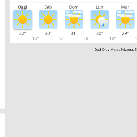
Oggi
Sab
Dom
Lun
Mar
22°
30°
31°
30°
29°
15°
18°
18°
18°
1
Dati © by
MeteoSvizzera
,
S