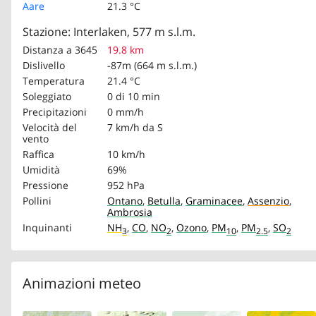
Aare
21.3 °C
Stazione: Interlaken, 577 m s.l.m.
Distanza a 3645
19.8 km
Dislivello
-87m (664 m s.l.m.)
Temperatura
21.4 °C
Soleggiato
0 di 10 min
Precipitazioni
0 mm/h
Velocità del
7 km/h
da S
vento
Raffica
10 km/h
Umidità
69%
Pressione
952 hPa
Pollini
Ontano
,
Betulla
,
Graminacee
,
Assenzio
,
Ambrosia
Inquinanti
NH
,
CO
,
NO
,
Ozono
,
PM
,
PM
,
SO
3
2
10
2.5
2
Animazioni meteo