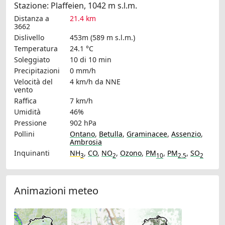
Stazione: Plaffeien, 1042 m s.l.m.
Distanza a
21.4 km
3662
Dislivello
453m (589 m s.l.m.)
Temperatura
24.1 °C
Soleggiato
10 di 10 min
Precipitazioni
0 mm/h
Velocità del
4 km/h
da NNE
vento
Raffica
7 km/h
Umidità
46%
Pressione
902 hPa
Pollini
Ontano
,
Betulla
,
Graminacee
,
Assenzio
,
Ambrosia
Inquinanti
NH
,
CO
,
NO
,
Ozono
,
PM
,
PM
,
SO
3
2
10
2.5
2
Animazioni meteo