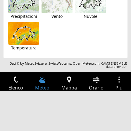
Precipitazioni
Vento
Nuvole
Temperatura
Dati © by
MeteoSvizzera
,
SwissWebcams
,
Open-Meteo.com
,
CAMS ENSEMBLE
data provider
Elenco
Meteo
Mappa
Orario
Più
Accesso
Servizi
Tabella partenze