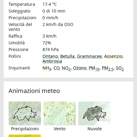
Temperatura
17.4 °C
Soleggiato
0 di 10 min
Precipitazioni
0 mm/h
Velocità del
2 km/h
da OSO
vento
Raffica
3 km/h
Umidità
72%
Pressione
874 hPa
Pollini
Ontano
,
Betulla
,
Graminacee
,
Assenzio
,
Ambrosia
Inquinanti
NH
,
CO
,
NO
,
Ozono
,
PM
,
PM
,
SO
3
2
10
2.5
2
Animazioni meteo
Precipitazioni
Vento
Nuvole