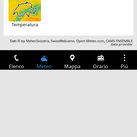
Temperatura
Dati © by
MeteoSvizzera
,
SwissWebcams
,
Open-Meteo.com
,
CAMS ENSEMBLE
data provider
Elenco
Meteo
Mappa
Orario
Più
Accesso
Servizi
Tabella partenze
Tempo libero