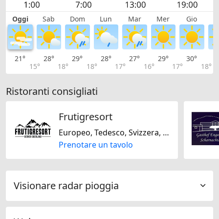
Oggi
Sab
Dom
Lun
Mar
Mer
Gio
V
21°
28°
29°
28°
27°
29°
30°
3
15°
18°
18°
17°
16°
17°
18°
Ristoranti consigliati
Frutigresort
Europeo, Tedesco, Svizzera, Asiatico, Senza lattosio, Senza glutine, Solo vegetariano, Italiana
Prenotare un tavolo
Visionare radar pioggia