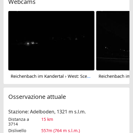
Webcams
Reichenbach im Kandertal › West: Scenic Air Airbase - Skydive by OUTDOOR - Air Base Drop Zone - Flugplatz Reichenbach
Osservazione attuale
Stazione: Adelboden, 1321 m s.l.m.
Distanza a
15 km
3714
Dislivello
557m (764 m s.l.m.)