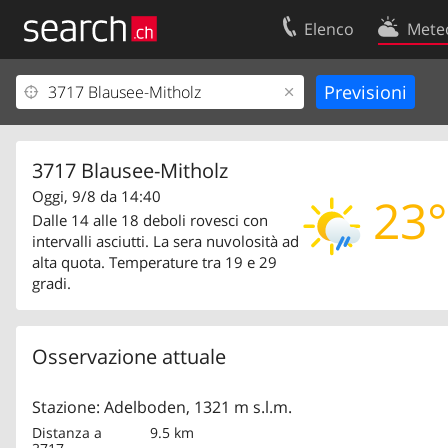
Elenco
Mete
Il vostro profolio
Contatti
Area clienti
Condizioni d’u
Informazioni Legali
Protezione dei
3717 Blausee-Mitholz
Oggi, 9/8 da 14:40
23°
Dalle 14 alle 18 deboli rovesci con
intervalli asciutti. La sera nuvolosità ad
alta quota. Temperature tra 19 e 29
gradi.
Osservazione attuale
Stazione: Adelboden, 1321 m s.l.m.
Distanza a
9.5 km