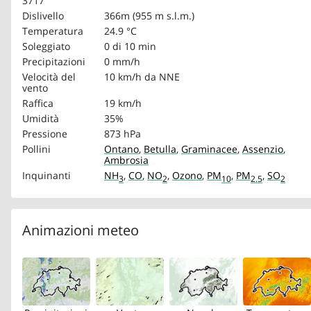
3717
Dislivello
366m (955 m s.l.m.)
Temperatura
24.9 °C
Soleggiato
0 di 10 min
Precipitazioni
0 mm/h
Velocità del
10 km/h
da NNE
vento
Raffica
19 km/h
Umidità
35%
Pressione
873 hPa
Pollini
Ontano
,
Betulla
,
Graminacee
,
Assenzio
,
Ambrosia
Inquinanti
NH
,
CO
,
NO
,
Ozono
,
PM
,
PM
,
SO
3
2
10
2.5
2
Animazioni meteo