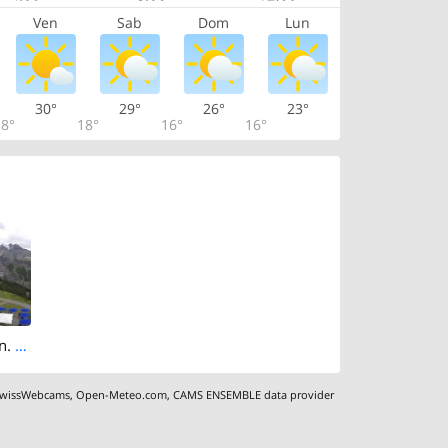
Ven
Sab
Dom
Lun
30°
29°
26°
23°
8°
18°
16°
16°
Kandersteg: Stn. Oeschinen: Rodelbahn Winter
wissWebcams
,
Open-Meteo.com
,
CAMS ENSEMBLE data provider