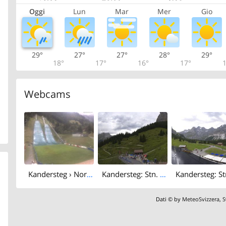
Oggi
Lun
Mar
Mer
Gio
29°
27°
27°
28°
29°
18°
17°
16°
17°
1
Webcams
Kandersteg › North-east
Kandersteg: Stn. Oeschinen: Rodelbahn Oeschinensee - Berghotel Oeschinensee - Blüemlisalp - Schweizer Alpen-Club SAC
Dati © by
MeteoSvizzera
,
S