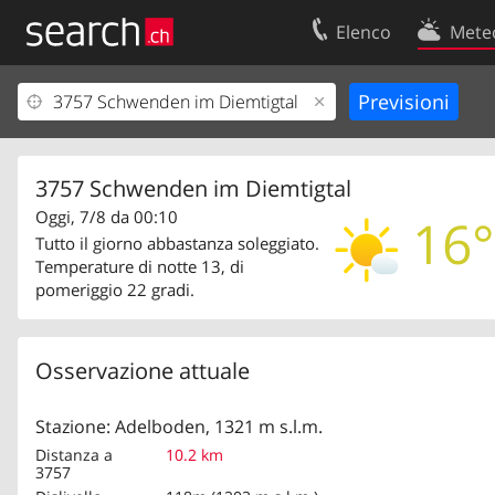
Elenco
Mete
Il vostro profolio
Contatti
Area clienti
Condizioni d’u
Informazioni Legali
Protezione dei
3757 Schwenden im Diemtigtal
Oggi, 7/8 da 00:10
16°
Tutto il giorno abbastanza soleggiato.
Temperature di notte 13, di
pomeriggio 22 gradi.
Osservazione attuale
Stazione: Adelboden, 1321 m s.l.m.
Distanza a
10.2 km
3757