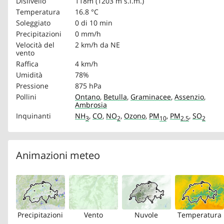
Dislivello
118m (1203 m s.l.m.)
Temperatura
16.8 °C
Soleggiato
0 di 10 min
Precipitazioni
0 mm/h
Velocità del
2 km/h
da NE
vento
Raffica
4 km/h
Umidità
78%
Pressione
875 hPa
Pollini
Ontano
,
Betulla
,
Graminacee
,
Assenzio
,
Ambrosia
Inquinanti
NH
,
CO
,
NO
,
Ozono
,
PM
,
PM
,
SO
3
2
10
2.5
2
Animazioni meteo
Precipitazioni
Vento
Nuvole
Temperatura