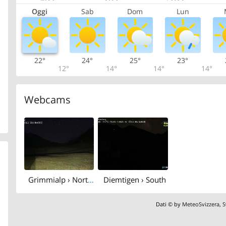
Oggi
Sab
Dom
Lun
22°
24°
25°
23°
12°
14°
14°
14°
Webcams
Grimmialp › North: Diemtigtal - Grimmialp
Diemtigen › South
Dati © by
MeteoSvizzera
,
S