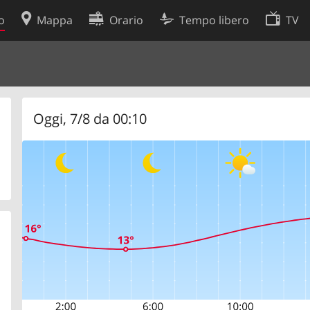
o
Mappa
Orario
Tempo libero
TV
Politica sui cookie
so
Preferenze cookie
 dati
Sviluppatori
Oggi, 7/8 da 00:10