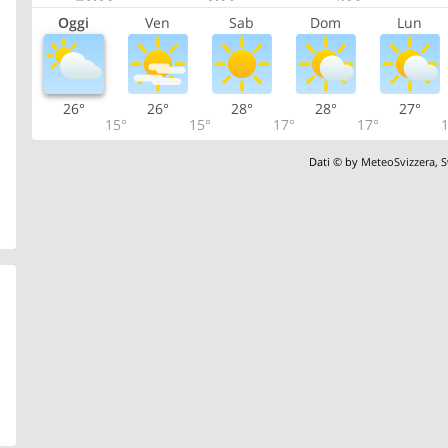
Oggi
Ven
Sab
Dom
Lun
26°
26°
28°
28°
27°
15°
15°
17°
17°
1
Dati © by
MeteoSvizzera
,
S