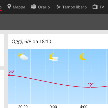
o
Mappa
Orario
Tempo libero
TV
Politica sui cookie
so
Preferenze cookie
 dati
Sviluppatori
Oggi, 6/8 da 18:10