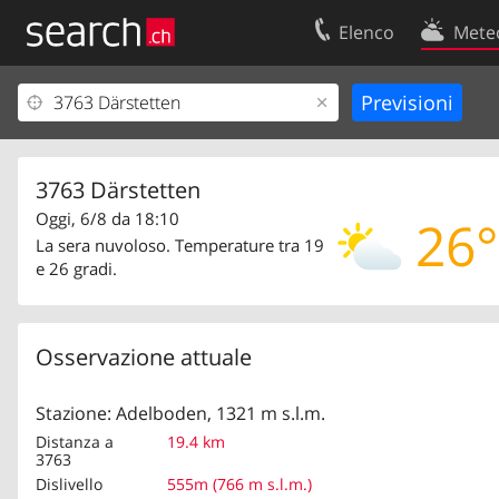
Elenco
Mete
Il vostro profolio
Contatti
Area clienti
Condizioni d’u
Informazioni Legali
Protezione dei
3763 Därstetten
Oggi, 6/8 da 18:10
26°
La sera nuvoloso. Temperature tra 19
e 26 gradi.
Osservazione attuale
Stazione: Adelboden, 1321 m s.l.m.
Distanza a
19.4 km
3763
Dislivello
555m (766 m s.l.m.)