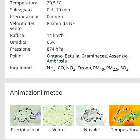
Temperatura
20.5 °C
Soleggiato
0 di 10 min
Precipitazioni
0 mm/h
Velocità del
8 km/h
da NE
vento
Raffica
14 km/h
Umidità
65%
Pressione
874 hPa
Pollini
Ontano
,
Betulla
,
Graminacee
,
Assenzio
,
Ambrosia
Inquinanti
NH
,
CO
,
NO
,
Ozono
,
PM
,
PM
,
SO
3
2
10
2.5
2
Animazioni meteo
Precipitazioni
Vento
Nuvole
Temperatura