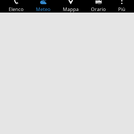
Elenco
Meteo
Mappa
Orario
Più
Accesso
Servizi
Tabella partenze
Tempo libero
Guida TV
Cinema
Ricerca Web
App