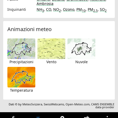
Ambrosia
Inquinanti
NH
,
CO
,
NO
,
Ozono
,
PM
,
PM
,
SO
3
2
10
2.5
2
Animazioni meteo
Precipitazioni
Vento
Nuvole
Temperatura
Dati © by
MeteoSvizzera
,
SwissWebcams
,
Open-Meteo.com
,
CAMS ENSEMBLE
data provider