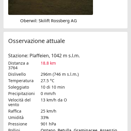
Oberwil: Skilift Rossberg AG
Osservazione attuale
Stazione: Plaffeien, 1042 m s.l.m.
Distanza a
18.8 km
3764
Dislivello
296m (746 m s.l.m.)
Temperatura
27.5 °C
Soleggiato
10 di 10 min
Precipitazioni
0 mm/h
Velocità del
13 km/h
da O
vento
Raffica
25 km/h
Umidità
33%
Pressione
901 hPa
Pollini
Ontano
,
Betulla
,
Graminacee
,
Assenzio
,