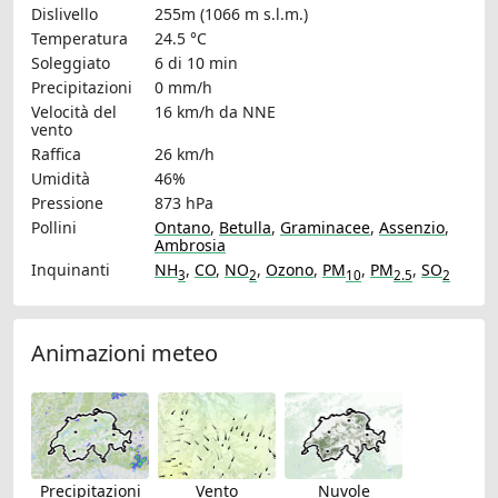
Dislivello
255m (1066 m s.l.m.)
Temperatura
24.5 °C
Soleggiato
6 di 10 min
Precipitazioni
0 mm/h
Velocità del
16 km/h
da NNE
vento
Raffica
26 km/h
Umidità
46%
Pressione
873 hPa
Pollini
Ontano
,
Betulla
,
Graminacee
,
Assenzio
,
Ambrosia
Inquinanti
NH
,
CO
,
NO
,
Ozono
,
PM
,
PM
,
SO
3
2
10
2.5
2
Animazioni meteo
Precipitazioni
Vento
Nuvole