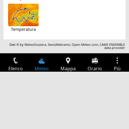
Temperatura
Dati © by
MeteoSvizzera
,
SwissWebcams
,
Open-Meteo.com
,
CAMS ENSEMBLE
data provider
Elenco
Meteo
Mappa
Orario
Più
Accesso
Servizi
Tabella partenze
Tempo libero