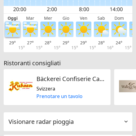
Oggi
Mar
Mer
Gio
Ven
Sab
Dom
L
29°
27°
28°
29°
29°
28°
24°
2
15°
15°
15°
15°
15°
16°
15°
Ristoranti consigliati
Bäckerei Confiserie Café Kuhnen GmbH
Svizzera
Prenotare un tavolo
Visionare radar pioggia