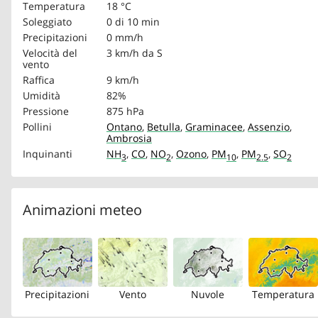
Temperatura
18 °C
Soleggiato
0 di 10 min
Precipitazioni
0 mm/h
Velocità del
3 km/h
da S
vento
Raffica
9 km/h
Umidità
82%
Pressione
875 hPa
Pollini
Ontano
,
Betulla
,
Graminacee
,
Assenzio
,
Ambrosia
Inquinanti
NH
,
CO
,
NO
,
Ozono
,
PM
,
PM
,
SO
3
2
10
2.5
2
Animazioni meteo
Precipitazioni
Vento
Nuvole
Temperatura