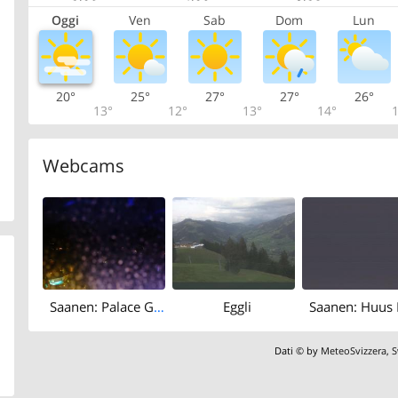
Oggi
Ven
Sab
Dom
Lun
20°
25°
27°
27°
26°
13°
12°
13°
14°
1
Webcams
Saanen: Palace Gstaad
Eggli
Dati © by
MeteoSvizzera
,
S