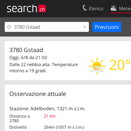
Elenco
Mete
Il vostro profolio
Contatti
Area clienti
Condizioni d’u
Informazioni Legali
Protezione dei
3780 Gstaad
Oggi, 6/8 da 21:50
20°
Dalle 22 nebbia alta. Temperature
intorno a 19 gradi.
Osservazione attuale
Stazione: Adelboden, 1321 m s.l.m.
Distanza a
21 km
3780
Dislivello
264m (1057 m s.l.m.)