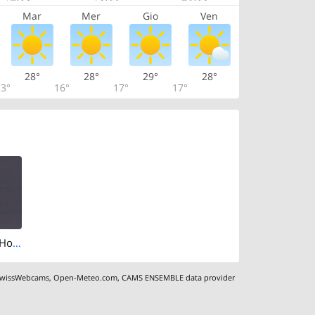
Mar
Mer
Gio
Ven
28°
28°
29°
28°
3°
16°
17°
17°
Saanen: Huus Hotel Gstaad
wissWebcams
,
Open-Meteo.com
,
CAMS ENSEMBLE data provider