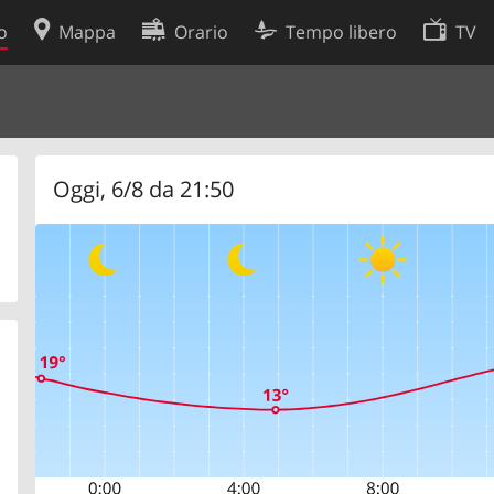
o
Mappa
Orario
Tempo libero
TV
Politica sui cookie
so
Preferenze cookie
 dati
Sviluppatori
Oggi, 6/8 da 21:50