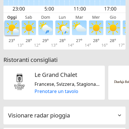
Oggi
Sab
Dom
Lun
Mar
Mer
Gio
V
23°
28°
29°
28°
27°
28°
28°
2
13°
12°
13°
14°
14°
16°
17°
Ristoranti consigliati
Le Grand Chalet
Francese, Svizzera, Stagionale, Internazionale, Regionale, Senza glutine, Senza lattosio
Prenotare un tavolo
Visionare radar pioggia