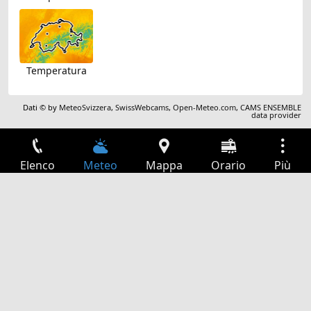
Temperatura
Dati © by
MeteoSvizzera
,
SwissWebcams
,
Open-Meteo.com
,
CAMS ENSEMBLE
data provider
Elenco
Meteo
Mappa
Orario
Più
Accesso
Servizi
Tabella partenze
Tempo libero