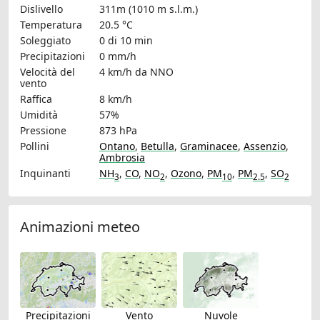
Dislivello
311m (1010 m s.l.m.)
Temperatura
20.5 °C
Soleggiato
0 di 10 min
Precipitazioni
0 mm/h
Velocità del
4 km/h
da NNO
vento
Raffica
8 km/h
Umidità
57%
Pressione
873 hPa
Pollini
Ontano
,
Betulla
,
Graminacee
,
Assenzio
,
Ambrosia
Inquinanti
NH
,
CO
,
NO
,
Ozono
,
PM
,
PM
,
SO
3
2
10
2.5
2
Animazioni meteo
Precipitazioni
Vento
Nuvole