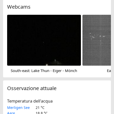
Webcams
South-east: Lake Thun - Eiger - Mönch
Eas
Osservazione attuale
Temperatura dell'acqua
Merligen See
21 °C
Aare
18.8 °C