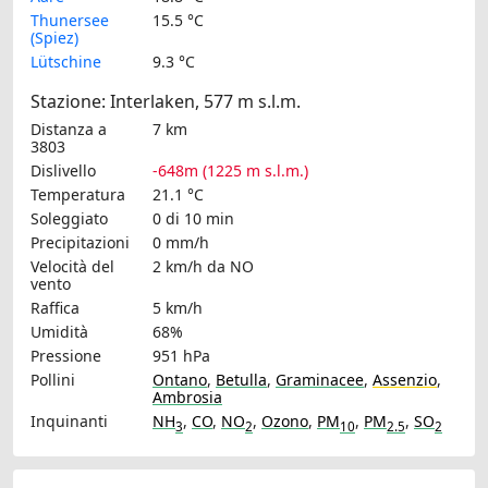
Thunersee
15.5 °C
(Spiez)
Lütschine
9.3 °C
Stazione: Interlaken, 577 m s.l.m.
Distanza a
7 km
3803
Dislivello
-648m (1225 m s.l.m.)
Temperatura
21.1 °C
Soleggiato
0 di 10 min
Precipitazioni
0 mm/h
Velocità del
2 km/h
da NO
vento
Raffica
5 km/h
Umidità
68%
Pressione
951 hPa
Pollini
Ontano
,
Betulla
,
Graminacee
,
Assenzio
,
Ambrosia
Inquinanti
NH
,
CO
,
NO
,
Ozono
,
PM
,
PM
,
SO
3
2
10
2.5
2