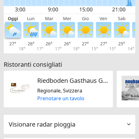
Oggi
Lun
Mar
Mer
Gio
Ven
Sab
D
27°
26°
26°
26°
27°
27°
25°
2
18°
17°
17°
18°
15°
15°
14°
Ristoranti consigliati
Riedboden Gasthaus GmbH
Regionale, Svizzera
Prenotare un tavolo
Visionare radar pioggia