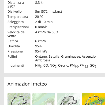
Distanza a
8.3 km
3807
Dislivello
5m (572 m s.l.m.)
Temperatura
20 °C
Soleggiato
2 di 10 min
Precipitazioni
0 mm/h
Velocità del
4 km/h
da SSO
vento
Raffica
6 km/h
Umidità
95%
Pressione
954 hPa
Pollini
Ontano
,
Betulla
,
Graminacee
,
Assenzio
,
Ambrosia
Inquinanti
NH
,
CO
,
NO
,
Ozono
,
PM
,
PM
,
SO
3
2
10
2.5
2
Animazioni meteo