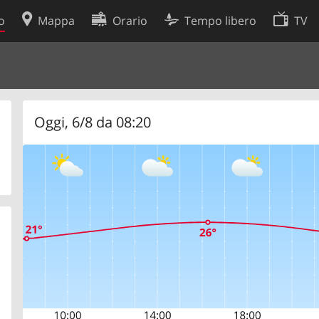
o
Mappa
Orario
Tempo libero
TV
Politica sui cookie
so
Preferenze cookie
 dati
Sviluppatori
Oggi, 6/8 da 08:20