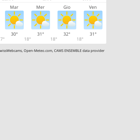
Mar
Mer
Gio
Ven
30°
31°
32°
31°
7°
18°
18°
18°
wissWebcams
,
Open-Meteo.com
,
CAMS ENSEMBLE data provider