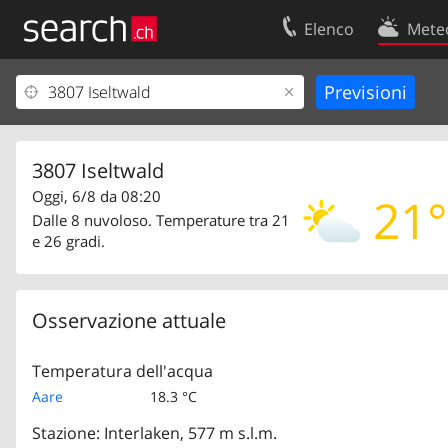
Elenco
Mete
Il vostro profolio
Contatti
Area clienti
Condizioni d’u
Informazioni Legali
Protezione dei
3807 Iseltwald
Oggi, 6/8 da 08:20
21°
Dalle 8 nuvoloso. Temperature tra 21
e 26 gradi.
Osservazione attuale
Temperatura dell'acqua
Aare
18.3 °C
Stazione: Interlaken, 577 m s.l.m.