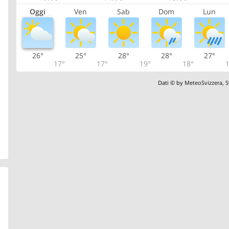
Oggi
Ven
Sab
Dom
Lun
26°
25°
28°
28°
27°
17°
17°
19°
18°
1
Dati © by
MeteoSvizzera
,
S