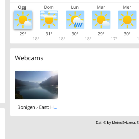
Oggi
Dom
Lun
Mar
Mer
29°
31°
30°
29°
30°
18°
18°
18°
17°
1
Webcams
Bonigen › East: Hotel Seiler au Lac
Dati © by
MeteoSvizzera
,
S