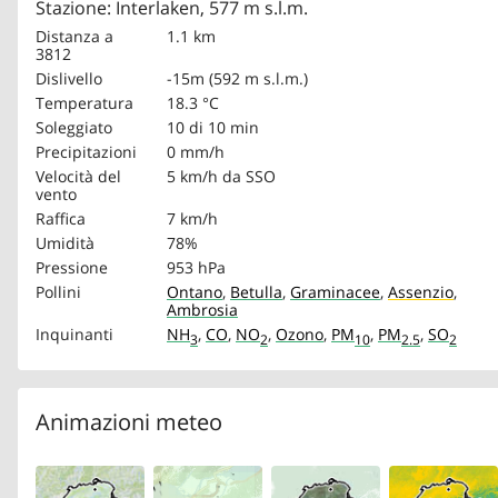
Stazione: Interlaken, 577 m s.l.m.
Distanza a
1.1 km
3812
Dislivello
-15m (592 m s.l.m.)
Temperatura
18.3 °C
Soleggiato
10 di 10 min
Precipitazioni
0 mm/h
Velocità del
5 km/h
da SSO
vento
Raffica
7 km/h
Umidità
78%
Pressione
953 hPa
Pollini
Ontano
,
Betulla
,
Graminacee
,
Assenzio
,
Ambrosia
Inquinanti
NH
,
CO
,
NO
,
Ozono
,
PM
,
PM
,
SO
3
2
10
2.5
2
Animazioni meteo