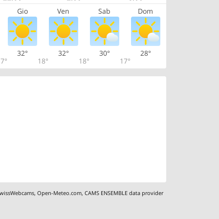
Gio
Ven
Sab
Dom
32°
32°
30°
28°
7°
18°
18°
17°
wissWebcams
,
Open-Meteo.com
,
CAMS ENSEMBLE data provider