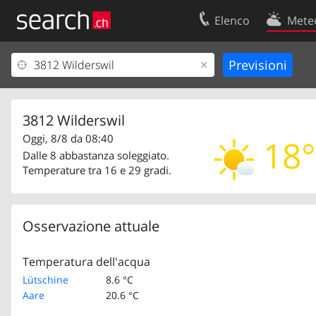
Elenco
Mete
Il vostro profolio
Contatti
Area clienti
Condizioni d’u
Informazioni Legali
Protezione dei
3812 Wilderswil
Oggi, 8/8 da 08:40
18°
Dalle 8 abbastanza soleggiato.
Temperature tra 16 e 29 gradi.
Osservazione attuale
Temperatura dell'acqua
Lütschine
8.6 °C
Aare
20.6 °C