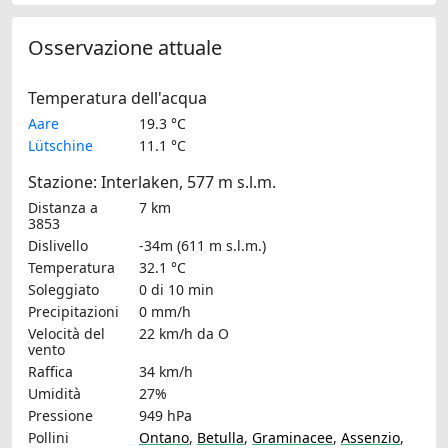
Osservazione attuale
Temperatura dell'acqua
Aare
19.3 °C
Lütschine
11.1 °C
Stazione: Interlaken, 577 m s.l.m.
Distanza a
7 km
3853
Dislivello
-34m (611 m s.l.m.)
Temperatura
32.1 °C
Soleggiato
0 di 10 min
Precipitazioni
0 mm/h
Velocità del
22 km/h
da O
vento
Raffica
34 km/h
Umidità
27%
Pressione
949 hPa
Pollini
Ontano
,
Betulla
,
Graminacee
,
Assenzio
,