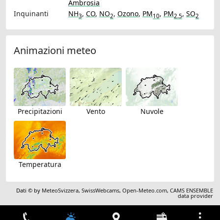
Ambrosia
Inquinanti
NH
,
CO
,
NO
,
Ozono
,
PM
,
PM
,
SO
3
2
10
2.5
2
Animazioni meteo
Precipitazioni
Vento
Nuvole
Temperatura
Dati © by
MeteoSvizzera
,
SwissWebcams
,
Open-Meteo.com
,
CAMS ENSEMBLE
data provider