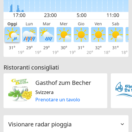
Oggi
Lun
Mar
Mer
Gio
Ven
Sab
D
31°
29°
29°
30°
31°
32°
31°
2
19°
19°
19°
19°
20°
18°
18°
Ristoranti consigliati
Gasthof zum Becher
Svizzera
Prenotare un tavolo
Visionare radar pioggia