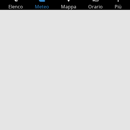
Elenco
Meteo
Mappa
Orario
Più
Accesso
Servizi
Tabella partenze
Tempo libero
Guida TV
Cinema
Ricerca Web
App