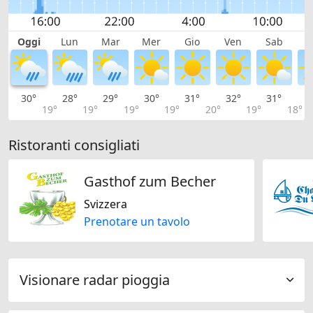
Oggi
Lun
Mar
Mer
Gio
Ven
Sab
D
30°
28°
29°
30°
31°
32°
31°
2
19°
19°
19°
19°
20°
19°
18°
Ristoranti consigliati
Gasthof zum Becher
Svizzera
Prenotare un tavolo
Visionare radar pioggia