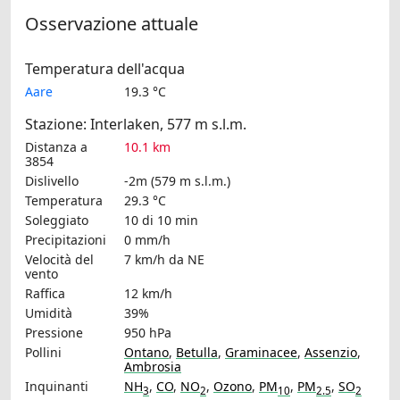
Osservazione attuale
Temperatura dell'acqua
Aare
19.3 °C
Stazione: Interlaken, 577 m s.l.m.
Distanza a
10.1 km
3854
Dislivello
-2m (579 m s.l.m.)
Temperatura
29.3 °C
Soleggiato
10 di 10 min
Precipitazioni
0 mm/h
Velocità del
7 km/h
da NE
vento
Raffica
12 km/h
Umidità
39%
Pressione
950 hPa
Pollini
Ontano
,
Betulla
,
Graminacee
,
Assenzio
,
Ambrosia
Inquinanti
NH
,
CO
,
NO
,
Ozono
,
PM
,
PM
,
SO
3
2
10
2.5
2