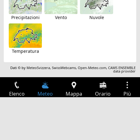
Precipitazioni
Vento
Nuvole
Temperatura
Dati © by
MeteoSvizzera
,
SwissWebcams
,
Open-Meteo.com
,
CAMS ENSEMBLE
data provider
Elenco
Meteo
Mappa
Orario
Più
Accesso
Servizi
Tabella partenze