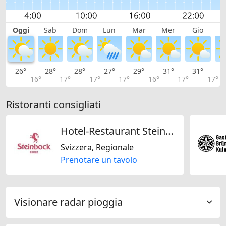
Oggi
Sab
Dom
Lun
Mar
Mer
Gio
V
26°
28°
28°
27°
29°
31°
31°
3
16°
17°
17°
17°
16°
17°
17°
Ristoranti consigliati
Hotel-Restaurant Steinbock
Svizzera, Regionale
Prenotare un tavolo
Visionare radar pioggia