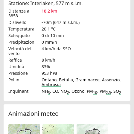
Stazione: Interlaken, 577 m s.l.m.
Distanza a
18.2 km
3858
Dislivello
-70m (647 m s.l.m.)
Temperatura
20.1 °C
Soleggiato
0 di 10 min
Precipitazioni
0 mm/h
Velocità del
4 km/h
da SSO
vento
Raffica
8 km/h
Umidità
83%
Pressione
953 hPa
Pollini
Ontano
,
Betulla
,
Graminacee
,
Assenzio
,
Ambrosia
Inquinanti
NH
,
CO
,
NO
,
Ozono
,
PM
,
PM
,
SO
3
2
10
2.5
2
Animazioni meteo