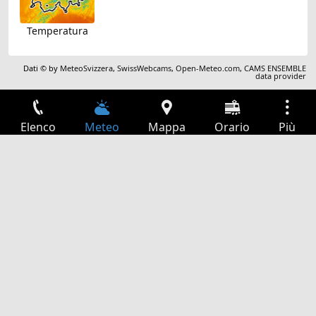
Temperatura
Dati © by
MeteoSvizzera
,
SwissWebcams
,
Open-Meteo.com
,
CAMS ENSEMBLE
data provider
Elenco
Meteo
Mappa
Orario
Più
Accesso
Servizi
Tabella partenze
Tempo libero
Guida TV