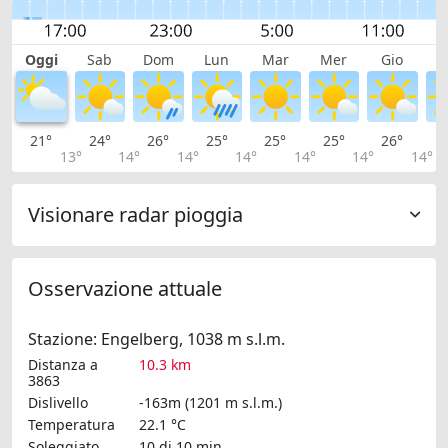
Oggi
Sab
Dom
Lun
Mar
Mer
Gio
V
21°
24°
26°
25°
25°
25°
26°
2
13°
14°
14°
14°
14°
14°
14°
Visionare radar pioggia
Osservazione attuale
Stazione: Engelberg, 1038 m s.l.m.
Distanza a
10.3 km
3863
Dislivello
-163m (1201 m s.l.m.)
Temperatura
22.1 °C
Soleggiato
10 di 10 min