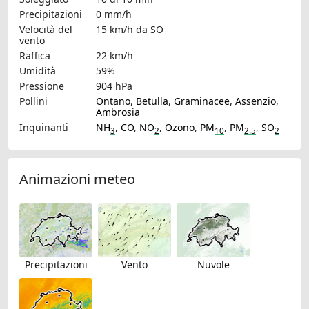
Precipitazioni
0 mm/h
Velocità del
15 km/h
da SO
vento
Raffica
22 km/h
Umidità
59%
Pressione
904 hPa
Pollini
Ontano
,
Betulla
,
Graminacee
,
Assenzio
,
Ambrosia
Inquinanti
NH
,
CO
,
NO
,
Ozono
,
PM
,
PM
,
SO
3
2
10
2.5
2
Animazioni meteo
Precipitazioni
Vento
Nuvole