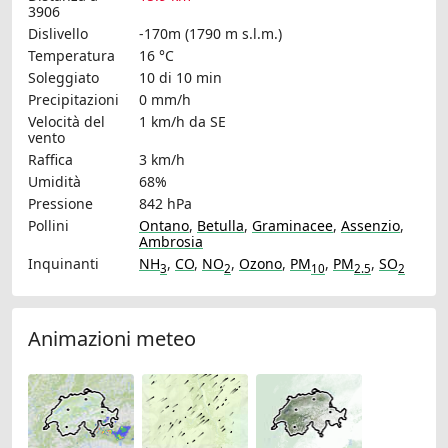
3906
Dislivello
-170m (1790 m s.l.m.)
Temperatura
16 °C
Soleggiato
10 di 10 min
Precipitazioni
0 mm/h
Velocità del
1 km/h
da SE
vento
Raffica
3 km/h
Umidità
68%
Pressione
842 hPa
Pollini
Ontano
,
Betulla
,
Graminacee
,
Assenzio
,
Ambrosia
Inquinanti
NH
,
CO
,
NO
,
Ozono
,
PM
,
PM
,
SO
3
2
10
2.5
2
Animazioni meteo