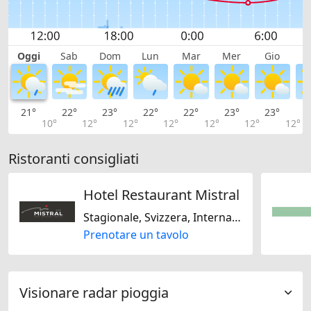
Oggi
Sab
Dom
Lun
Mar
Mer
Gio
V
21°
22°
23°
22°
22°
23°
23°
2
10°
12°
12°
12°
12°
12°
12°
Ristoranti consigliati
Hotel Restaurant Mistral
Stagionale, Svizzera, Internazionale
Prenotare un tavolo
Visionare radar pioggia