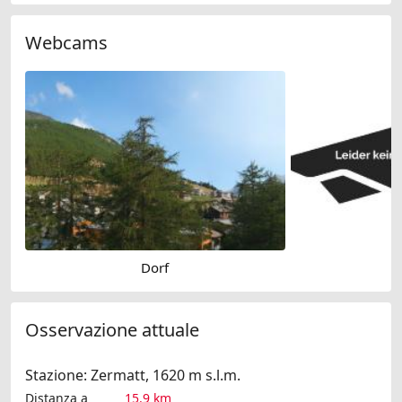
Webcams
Dorf
S
Osservazione attuale
Stazione: Zermatt, 1620 m s.l.m.
Distanza a
15.9 km