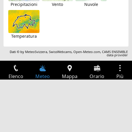
Precipitazioni
Vento
Nuvole
Temperatura
Dati © by
MeteoSvizzera
,
SwissWebcams
,
Open-Meteo.com
,
CAMS ENSEMBLE
data provider
Elenco
Meteo
Mappa
Orario
Più
Accesso
Servizi
Tabella partenze
Tempo libero