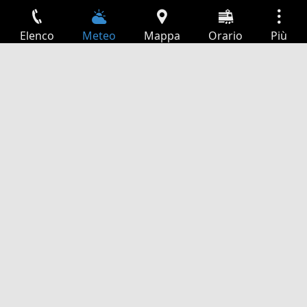
Elenco
Meteo
Mappa
Orario
Più
Accesso
Servizi
Tabella partenze
Tempo libero
Guida TV
Cinema
Ricerca Web
App