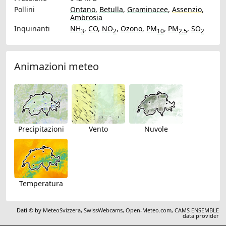
Pollini
Ontano
,
Betulla
,
Graminacee
,
Assenzio
,
Ambrosia
Inquinanti
NH
,
CO
,
NO
,
Ozono
,
PM
,
PM
,
SO
3
2
10
2.5
2
Animazioni meteo
Precipitazioni
Vento
Nuvole
Temperatura
Dati © by
MeteoSvizzera
,
SwissWebcams
,
Open-Meteo.com
,
CAMS ENSEMBLE
data provider