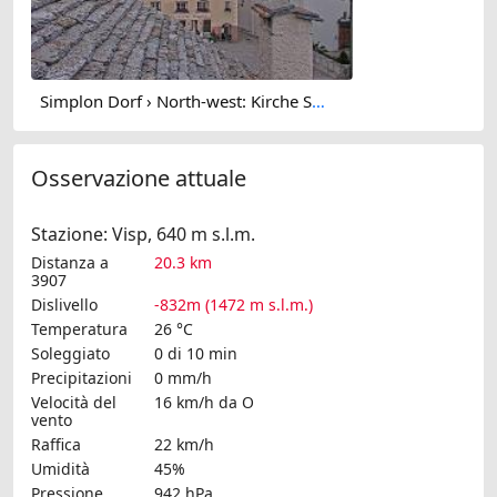
Simplon Dorf › North-west: Kirche St. Gotthard - Dorfplatz
Osservazione attuale
Stazione: Visp, 640 m s.l.m.
Distanza a
20.3 km
3907
Dislivello
-832m (1472 m s.l.m.)
Temperatura
26 °C
Soleggiato
0 di 10 min
Precipitazioni
0 mm/h
Velocità del
16 km/h
da O
vento
Raffica
22 km/h
Umidità
45%
Pressione
942 hPa