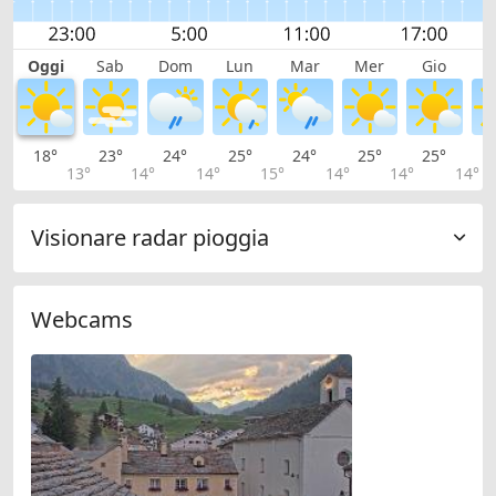
Oggi
Sab
Dom
Lun
Mar
Mer
Gio
V
18°
23°
24°
25°
24°
25°
25°
2
13°
14°
14°
15°
14°
14°
14°
Visionare radar pioggia
Webcams