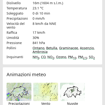
Dislivello
16m (1604 m s.l.m.)
Temperatura
23.1 °C
Soleggiato
0 di 10 min
Precipitazioni
0 mm/h
Velocità del
8 km/h
da NNE
vento
Raffica
17 km/h
Umidità
30%
Pressione
841 hPa
Pollini
Ontano
,
Betulla
,
Graminacee
,
Assenzio
,
Ambrosia
Inquinanti
NH
,
CO
,
NO
,
Ozono
,
PM
,
PM
,
SO
3
2
10
2.5
2
Animazioni meteo
Precipitazioni
Vento
Nuvole