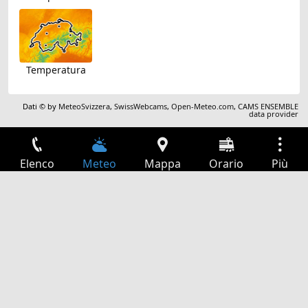
Temperatura
Dati © by
MeteoSvizzera
,
SwissWebcams
,
Open-Meteo.com
,
CAMS ENSEMBLE
data provider
Elenco
Meteo
Mappa
Orario
Più
Accesso
Servizi
Tabella partenze
Tempo libero