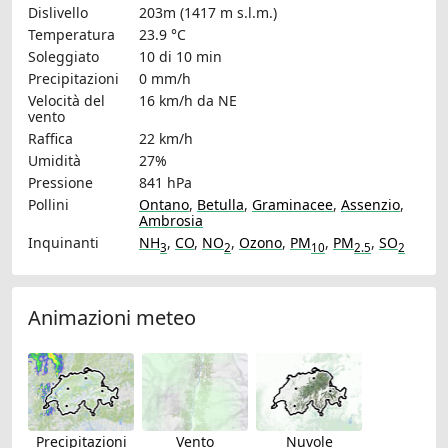
Dislivello
203m (1417 m s.l.m.)
Temperatura
23.9 °C
Soleggiato
10 di 10 min
Precipitazioni
0 mm/h
Velocità del
16 km/h
da NE
vento
Raffica
22 km/h
Umidità
27%
Pressione
841 hPa
Pollini
Ontano
,
Betulla
,
Graminacee
,
Assenzio
,
Ambrosia
Inquinanti
NH
,
CO
,
NO
,
Ozono
,
PM
,
PM
,
SO
3
2
10
2.5
2
Animazioni meteo
Precipitazioni
Vento
Nuvole