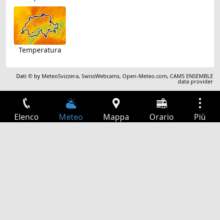
Temperatura
Dati © by
MeteoSvizzera
,
SwissWebcams
,
Open-Meteo.com
,
CAMS ENSEMBLE
data provider
Elenco
Meteo
Mappa
Orario
Più
Accesso
Servizi
Tabella partenze
Tempo libero