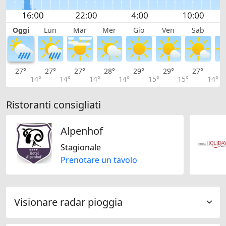
Oggi
Lun
Mar
Mer
Gio
Ven
Sab
D
27°
27°
27°
28°
29°
29°
27°
2
14°
14°
14°
14°
15°
15°
14°
Ristoranti consigliati
Alpenhof
Stagionale
Prenotare un tavolo
Visionare radar pioggia