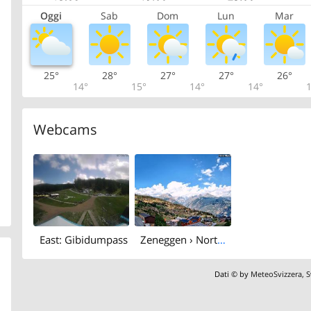
Oggi
Sab
Dom
Lun
Mar
25°
28°
27°
27°
26°
14°
15°
14°
14°
1
Webcams
East: Gibidumpass
Zeneggen › North-east: Bietschhorn
Dati © by
MeteoSvizzera
,
S