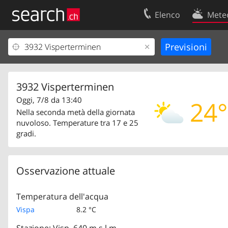
Elenco
Mete
Il vostro profolio
Contatti
Area clienti
Condizioni d’u
Informazioni Legali
Protezione dei
3932 Visperterminen
Oggi, 7/8 da 13:40
24°
Nella seconda metà della giornata
nuvoloso. Temperature tra 17 e 25
gradi.
Osservazione attuale
Temperatura dell'acqua
Vispa
8.2 °C