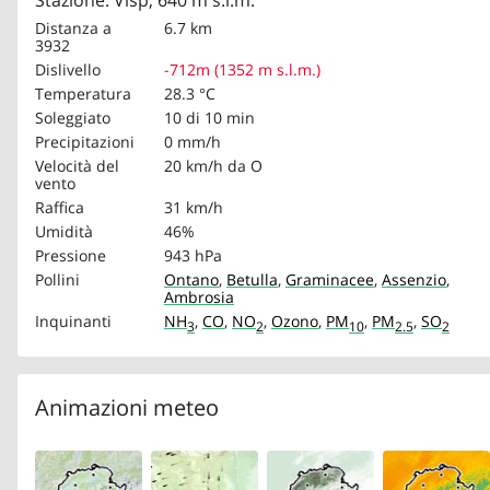
Stazione: Visp, 640 m s.l.m.
Distanza a
6.7 km
3932
Dislivello
-712m (1352 m s.l.m.)
Temperatura
28.3 °C
Soleggiato
10 di 10 min
Precipitazioni
0 mm/h
Velocità del
20 km/h
da O
vento
Raffica
31 km/h
Umidità
46%
Pressione
943 hPa
Pollini
Ontano
,
Betulla
,
Graminacee
,
Assenzio
,
Ambrosia
Inquinanti
NH
,
CO
,
NO
,
Ozono
,
PM
,
PM
,
SO
3
2
10
2.5
2
Animazioni meteo